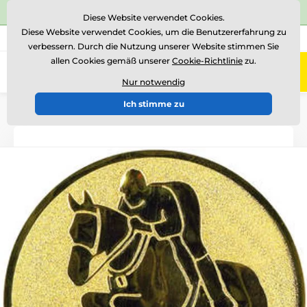
⭐Siehe 504 verifizierte Bewertungen auf
Trustpilot
⭐
Diese Website verwendet Cookies.
Diese Website verwendet Cookies, um die Benutzererfahrung zu
+43 676 361 37 22
Rufen Sie uns an
(Mo-Fr 15-18)
verbessern. Durch die Nutzung unserer Website stimmen Sie
allen Cookies gemäß unserer
Cookie-Richtlinie
zu.
0
Menü
Nur notwendig
Ich stimme zu
Einführung
Logotypen und Embleme
Metallembleme