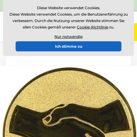
⭐Siehe 504 verifizierte Bewertungen auf
Trustpilot
⭐
Diese Website verwendet Cookies.
Diese Website verwendet Cookies, um die Benutzererfahrung zu
+43 676 361 37 22
Rufen Sie uns an
(Mo-Fr 15-18)
verbessern. Durch die Nutzung unserer Website stimmen Sie
allen Cookies gemäß unserer
Cookie-Richtlinie
zu.
0
Menü
Nur notwendig
Ich stimme zu
Einführung
Logotypen und Embleme
Metallembleme