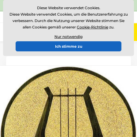
⭐Siehe 504 verifizierte Bewertungen auf
Trustpilot
⭐
Diese Website verwendet Cookies.
Diese Website verwendet Cookies, um die Benutzererfahrung zu
+43 676 361 37 22
Rufen Sie uns an
(Mo-Fr 15-18)
verbessern. Durch die Nutzung unserer Website stimmen Sie
allen Cookies gemäß unserer
Cookie-Richtlinie
zu.
0
Menü
Nur notwendig
Ich stimme zu
Einführung
Logotypen und Embleme
Metallembleme