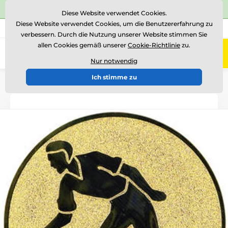
⭐Siehe 504 verifizierte Bewertungen auf
Trustpilot
⭐
Diese Website verwendet Cookies.
Diese Website verwendet Cookies, um die Benutzererfahrung zu
+43 676 361 37 22
Rufen Sie uns an
(Mo-Fr 15-18)
verbessern. Durch die Nutzung unserer Website stimmen Sie
allen Cookies gemäß unserer
Cookie-Richtlinie
zu.
0
Menü
Nur notwendig
Ich stimme zu
Einführung
Logotypen und Embleme
Metallembleme