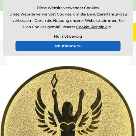
⭐Siehe 504 verifizierte Bewertungen auf
Trustpilot
⭐
Diese Website verwendet Cookies.
Diese Website verwendet Cookies, um die Benutzererfahrung zu
+43 676 361 37 22
Rufen Sie uns an
(Mo-Fr 15-18)
verbessern. Durch die Nutzung unserer Website stimmen Sie
allen Cookies gemäß unserer
Cookie-Richtlinie
zu.
0
Menü
Nur notwendig
Ich stimme zu
Einführung
Logotypen und Embleme
Metallembleme