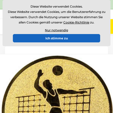
⭐Siehe 504 verifizierte Bewertungen auf
Trustpilot
⭐
Diese Website verwendet Cookies.
Diese Website verwendet Cookies, um die Benutzererfahrung zu
+43 676 361 37 22
Rufen Sie uns an
(Mo-Fr 15-18)
verbessern. Durch die Nutzung unserer Website stimmen Sie
allen Cookies gemäß unserer
Cookie-Richtlinie
zu.
0
Menü
Nur notwendig
Ich stimme zu
Einführung
Logotypen und Embleme
Metallembleme