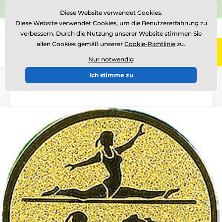
⭐Siehe 504 verifizierte Bewertungen auf
Trustpilot
⭐
Diese Website verwendet Cookies.
Diese Website verwendet Cookies, um die Benutzererfahrung zu
+43 676 361 37 22
Rufen Sie uns an
(Mo-Fr 15-18)
verbessern. Durch die Nutzung unserer Website stimmen Sie
allen Cookies gemäß unserer
Cookie-Richtlinie
zu.
0
Menü
Nur notwendig
Ich stimme zu
Einführung
Logotypen und Embleme
Metallembleme