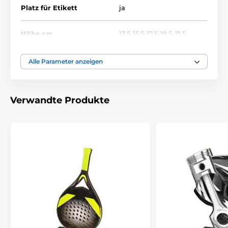
Platz für Etikett
ja
Höhe cm
13.5-15.5-17.5-19.5-21.5
Thema
VOLLEYBALL
Alle Parameter anzeigen
Auszeichnungstyp
Plaketten
Verwandte Produkte
Material
holz
Bedruckung des
Etikett
Emblems