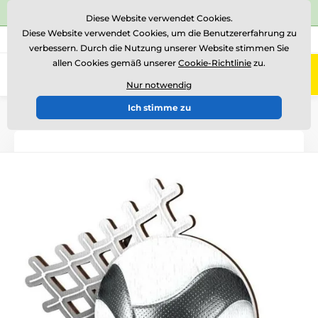
⭐Siehe 504 verifizierte Bewertungen auf
Trustpilot
⭐
Diese Website verwendet Cookies.
Diese Website verwendet Cookies, um die Benutzererfahrung zu
+43 676 361 37 22
Rufen Sie uns an
(Mo-Fr 15-18)
verbessern. Durch die Nutzung unserer Website stimmen Sie
allen Cookies gemäß unserer
Cookie-Richtlinie
zu.
0
Menü
Nur notwendig
Ich stimme zu
Einführung
Holztrophäen
WF002