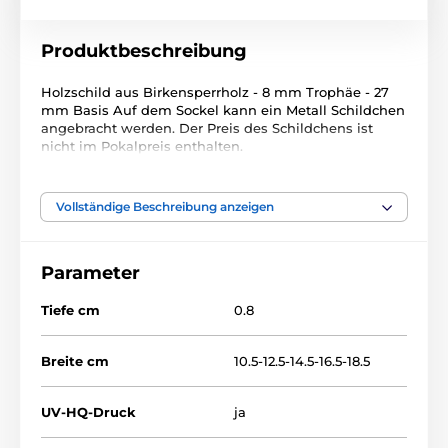
Produktbeschreibung
Holzschild aus Birkensperrholz - 8 mm Trophäe - 27
mm Basis Auf dem Sockel kann ein Metall Schildchen
angebracht werden. Der Preis des Schildchens ist
nicht im Pokalpreis enthalten.
Das Produkt ist in Kategorien eingeteilt
Vollständige Beschreibung anzeigen
Volleyball
Holztrophäen
WF002
Parameter
Tiefe cm
0.8
Breite cm
10.5-12.5-14.5-16.5-18.5
UV-HQ-Druck
ja