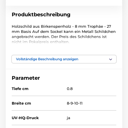
Produktbeschreibung
Holzschild aus Birkensperrholz - 8 mm Trophäe - 27
mm Basis Auf dem Sockel kann ein Metall Schildchen
angebracht werden. Der Preis des Schildchens ist
nicht im Pokalpreis enthalten.
Das Produkt ist in Kategorien eingeteilt
Vollständige Beschreibung anzeigen
Kinder
Geburtstag
Holztrophäen
Parameter
TFRW 501-
Tiefe cm
0.8
Breite cm
8-9-10-11
UV-HQ-Druck
ja