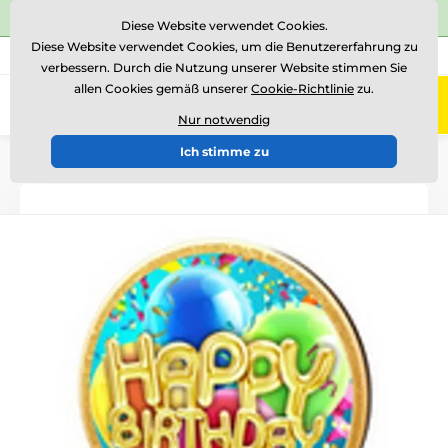
⭐Siehe 504 verifizierte Bewertungen auf
Trustpilot
⭐
Diese Website verwendet Cookies.
Diese Website verwendet Cookies, um die Benutzererfahrung zu
+43 676 361 37 22
Rufen Sie uns an
(Mo-Fr 15-18)
verbessern. Durch die Nutzung unserer Website stimmen Sie
allen Cookies gemäß unserer
Cookie-Richtlinie
zu.
0
Menü
Nur notwendig
Ich stimme zu
Einführung
Holztrophäen
TFRW 501-