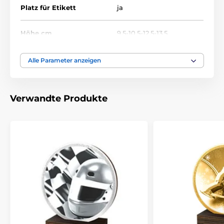
Platz für Etikett
ja
Höhe cm
9.5-10.5-12.5-13.5
Thema
KINDER
,
GEBURTSTAG
Alle Parameter anzeigen
Auszeichnungstyp
Plaketten
Verwandte Produkte
Material
holz
Bedruckung des
Etikett
Emblems