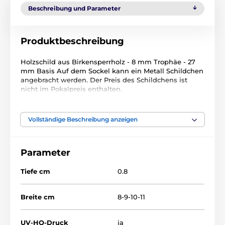
Beschreibung und Parameter
Produktbeschreibung
Holzschild aus Birkensperrholz - 8 mm Trophäe - 27
mm Basis Auf dem Sockel kann ein Metall Schildchen
angebracht werden. Der Preis des Schildchens ist
nicht im Pokalpreis enthalten.
Das Produkt ist in Kategorien eingeteilt
Vollständige Beschreibung anzeigen
Kartenspiele
Holztrophäen
Parameter
TFRW 501-
Tiefe cm
0.8
Breite cm
8-9-10-11
UV-HQ-Druck
ja