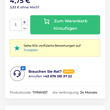
4,75 €
3,93 € ohne MwST
Zum Warenkorb
hinzufügen
Siehe 504 verifizierte Bewertungen auf
Trustpilot
Brauchen Sie Rat?
offline
Anrufen
+43 676 361 37 22
Produktcode:
TFRW557
die Verbürgung:
24 Monate