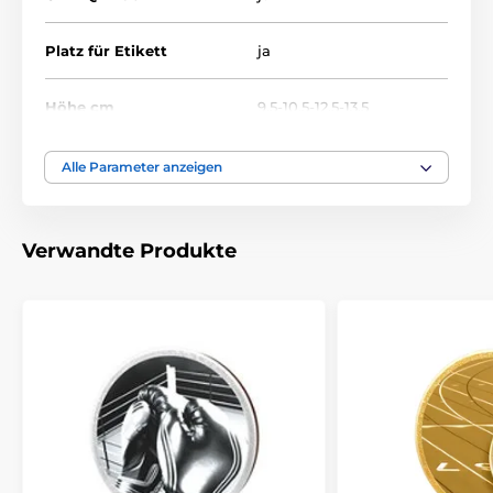
Platz für Etikett
ja
Höhe cm
9.5-10.5-12.5-13.5
Thema
KARTENSPIELE
Alle Parameter anzeigen
Auszeichnungstyp
Plaketten
Verwandte Produkte
Material
holz
Bedruckung des
Etikett
Emblems