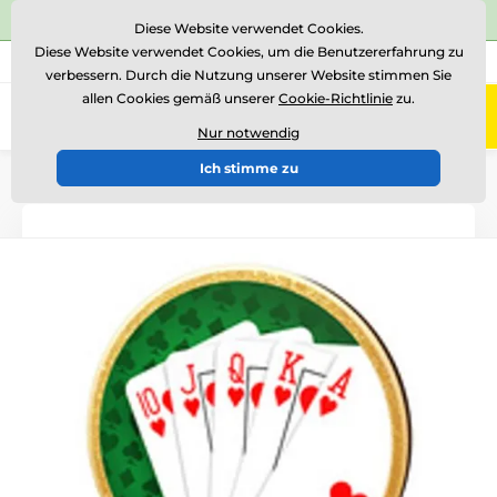
⭐Siehe 504 verifizierte Bewertungen auf
Trustpilot
⭐
Diese Website verwendet Cookies.
Diese Website verwendet Cookies, um die Benutzererfahrung zu
+43 676 361 37 22
Rufen Sie uns an
(Mo-Fr 15-18)
verbessern. Durch die Nutzung unserer Website stimmen Sie
allen Cookies gemäß unserer
Cookie-Richtlinie
zu.
0
Menü
Nur notwendig
Ich stimme zu
Einführung
Holztrophäen
TFRW 501-