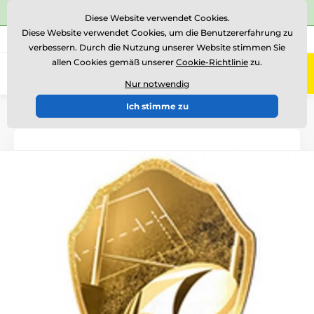
⭐Siehe 504 verifizierte Bewertungen auf
Trustpilot
⭐
Diese Website verwendet Cookies.
Diese Website verwendet Cookies, um die Benutzererfahrung zu
+43 676 361 37 22
Rufen Sie uns an
(Mo-Fr 15-18)
verbessern. Durch die Nutzung unserer Website stimmen Sie
allen Cookies gemäß unserer
Cookie-Richtlinie
zu.
0
Menü
Nur notwendig
Ich stimme zu
Einführung
Holztrophäen
TFRW 0-307