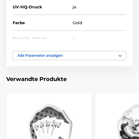
UV-HQ-Druck
ja
Farbe
Gold
Platz für Etikett
ja
10.5-11.5-13.5-14.5-16-18-
Alle Parameter anzeigen
Höhe cm
20-22
Thema
RUGBY
Verwandte Produkte
Auszeichnungstyp
Plaketten
Material
holz
Bedruckung des
Etikett
Emblems