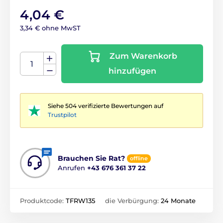
4,04 €
3,34 € ohne MwST
Zum Warenkorb
hinzufügen
Siehe 504 verifizierte Bewertungen auf
Trustpilot
Brauchen Sie Rat?
offline
Anrufen
+43 676 361 37 22
Produktcode:
TFRW135
die Verbürgung:
24 Monate