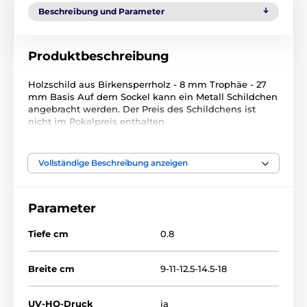
Beschreibung und Parameter
Produktbeschreibung
Holzschild aus Birkensperrholz - 8 mm Trophäe - 27
mm Basis Auf dem Sockel kann ein Metall Schildchen
angebracht werden. Der Preis des Schildchens ist
nicht im Pokalpreis enthalten.
Das Produkt ist in Kategorien eingeteilt
Vollständige Beschreibung anzeigen
Feldhockey
Holztrophäen
RW
Parameter
RWR001
Tiefe cm
0.8
Breite cm
9-11-12.5-14.5-18
UV-HQ-Druck
ja