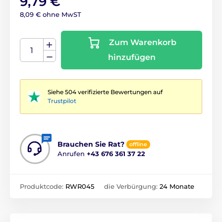
9,79 €
8,09 € ohne MwST
Zum Warenkorb
hinzufügen
Siehe 504 verifizierte Bewertungen auf
Trustpilot
Brauchen Sie Rat?
offline
Anrufen
+43 676 361 37 22
Produktcode:
RWR045
die Verbürgung:
24 Monate