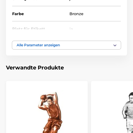
Farbe
Bronze
Platz für Etikett
ja
Höhe cm
16-19-22-25-30
Alle Parameter anzeigen
Thema
FELDHOCKEY
Verwandte Produkte
Auszeichnungstyp
Plaketten
Material
holz
Bedruckung des
Etikett
Emblems