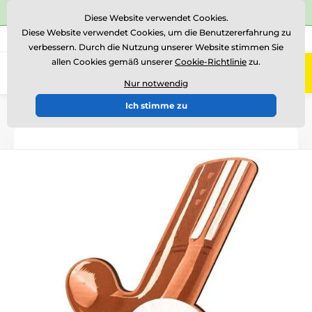
⭐Siehe 504 verifizierte Bewertungen auf
Trustpilot
⭐
Diese Website verwendet Cookies.
Diese Website verwendet Cookies, um die Benutzererfahrung zu
+43 676 361 37 22
Rufen Sie uns an
(Mo-Fr 15-18)
verbessern. Durch die Nutzung unserer Website stimmen Sie
allen Cookies gemäß unserer
Cookie-Richtlinie
zu.
0
Menü
Nur notwendig
Ich stimme zu
Einführung
Holztrophäen
RW
RWR001