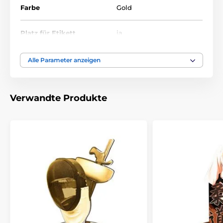
Farbe
Gold
Platz für Etikett
ja
Höhe cm
16-19-22-25-30
Alle Parameter anzeigen
Thema
FUSSBALL
Verwandte Produkte
Auszeichnungstyp
Plaketten
Material
holz
Bedruckung des
Etikett
Emblems