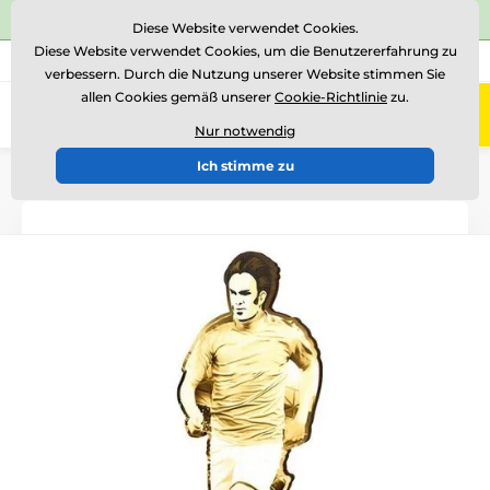
⭐Siehe 504 verifizierte Bewertungen auf
Trustpilot
⭐
Diese Website verwendet Cookies.
Diese Website verwendet Cookies, um die Benutzererfahrung zu
+43 676 361 37 22
Rufen Sie uns an
(Mo-Fr 15-18)
verbessern. Durch die Nutzung unserer Website stimmen Sie
allen Cookies gemäß unserer
Cookie-Richtlinie
zu.
0
Menü
Nur notwendig
Ich stimme zu
Einführung
Holztrophäen
RW
RWR001