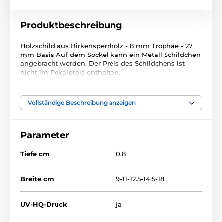
Produktbeschreibung
Holzschild aus Birkensperrholz - 8 mm Trophäe - 27
mm Basis Auf dem Sockel kann ein Metall Schildchen
angebracht werden. Der Preis des Schildchens ist
nicht im Pokalpreis enthalten.
Das Produkt ist in Kategorien eingeteilt
Vollständige Beschreibung anzeigen
Fußball
Holztrophäen
RW
Parameter
RWR001
Tiefe cm
0.8
Breite cm
9-11-12.5-14.5-18
UV-HQ-Druck
ja