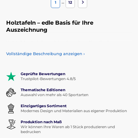
…
1
12
Holztafeln – edle Basis für Ihre
Auszeichnung
Holztafeln
sind die perfekte Grundlage für stilvolle
Ehrungen, Gedenktafeln oder Dankesplaketten. Sie
Vollständige Beschreibung anzeigen
›
verbinden
natürliche Eleganz mit zeitloser Ausstrahlung
und eignen sich ideal für Sportvereine, Unternehmen,
Schulen und Ehrenämter.
Geprüfte Bewertungen
Wählen Sie aus verschiedenen Holzarten, Größen und
Trustpilot-Bewertungen 4.8/5
Formen – ob klassisch rechteckig, modern geschwungen
oder mit abgeschrägten Kanten. Unsere Holztafeln lassen
Thematische Editionen
sich individuell veredeln:
Auswahl von mehr als 40 Sportarten
mit
gravierten Metallplatten
(Gold, Silber, Bronze)
Einzigartiges Sortiment
Modernes Design und Materialien aus eigener Produktion
mit
farbigem UV-Druck
oder
Sublimationsplatte
Produktion nach Maß
auf Wunsch auch mit
Emblem, Logo oder Widmung
Wir können Ihre Waren ab 1 Stück produzieren und
bedrucken
Viele Modelle sind geeignet zum
Aufstellen oder