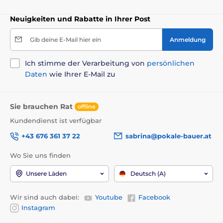
Aufhängen
– je nach Anlass und Wunsch. So entsteht eine
Auszeichnung, die Eindruck macht und lange in Erinnerung
Neuigkeiten und Rabatte in Ihrer Post
bleibt.
Gib deine E-Mail hier ein
Anmeldung
Hochwertige Verarbeitung
Individuelle Gestaltung möglich
Ich stimme der Verarbeitung von
persönlichen
Ideal für Sport, Jubiläen, Ehrenpreise
Auch in Kombination mit Medaille oder Pokal bestellbar
Daten
wie Ihrer E-Mail zu
Setzen Sie auf Holztafeln – für ehrliche Wertschätzung mit
natürlichem Charakter.
Sie brauchen Rat
offline
Kundendienst ist verfügbar
+43 676 361 37 22
sabrina@pokale-bauer.at
Wo Sie uns finden
Unsere Läden
Deutsch (A)
Wir sind auch dabei:
Youtube
Facebook
Instagram