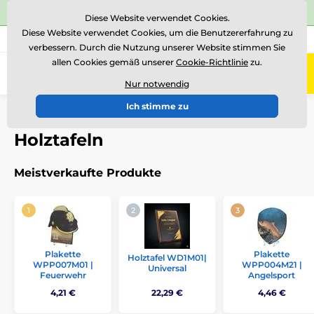
⭐Siehe 504 verifizierte Bewertungen auf
Trustpilot
⭐
Diese Website verwendet Cookies.
Diese Website verwendet Cookies, um die Benutzererfahrung zu
+43 676 361 37 22
Rufen Sie uns an
(Mo-Fr 15-18)
verbessern. Durch die Nutzung unserer Website stimmen Sie
allen Cookies gemäß unserer
Cookie-Richtlinie
zu.
0
Menü
Nur notwendig
Ich stimme zu
Einführung
Plaketten
Holztafeln
Holztafeln
Meistverkaufte Produkte
Plakette
Plakette
Holztafel WD1M01|
WPP007M01 |
WPP004M21 |
Universal
Feuerwehr
Angelsport
4,21 €
22,29 €
4,46 €