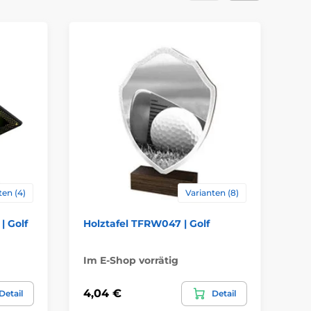
ten (4)
Varianten (8)
| Golf
Holztafel TFRW047 | Golf
Go
ko
Im E-Shop vorrätig
Im
4,04 €
26
Detail
Detail