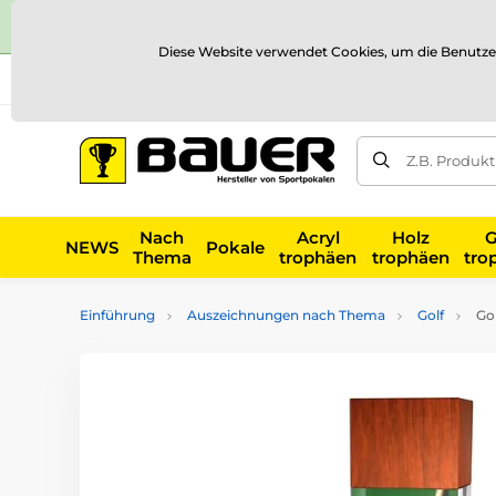
Diese Website verwendet Cookies, um die Benutze
Versand und Zahlung
Referenzen
Kontakt
Blog
Z.B. Produk
Nach
Acryl
Holz
G
NEWS
Pokale
Thema
trophäen
trophäen
tro
Einführung
Auszeichnungen nach Thema
Golf
Gol