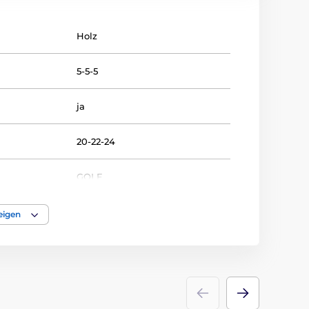
Holz
5-5-5
ja
20-22-24
GOLF
Trophäen
eigen
holz
,
glas
Emblems
Farbiger UV-HQ-Druck