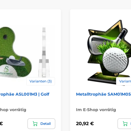
Varianten (3)
Varian
rophäe ASL001M3 | Golf
Metalltrophäe SAM01M05 
hop vorrätig
Im E-Shop vorrätig
 €
20,92 €
Detail