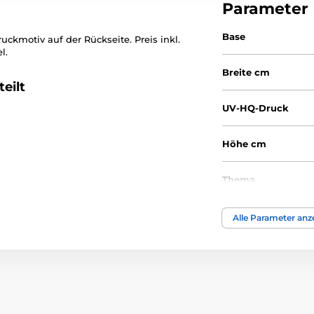
Parameter
Base
ckmotiv auf der Rückseite. Preis inkl.
l.
Breite cm
eilt
UV-HQ-Druck
Höhe cm
Thema
Auszeichnungstyp
Alle Parameter anz
Material
Bedruckung des 