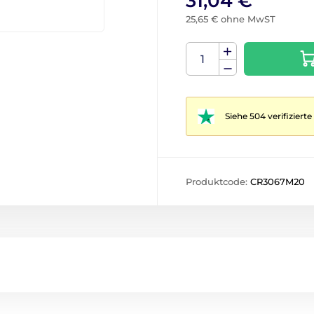
31,04 €
25,65 € ohne MwST
Siehe 504 verifizier
Produktcode:
CR3067M20