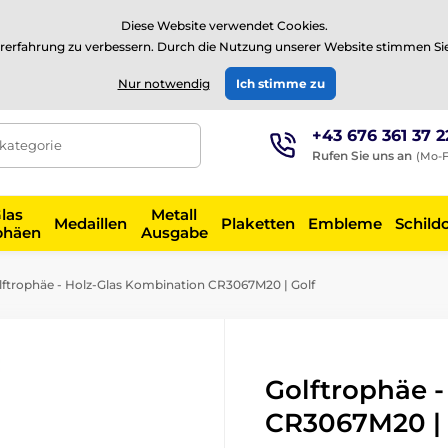
⭐Siehe 504 verifizierte Bewertungen auf
Trustpilot
⭐
Diese Website verwendet Cookies.
rerfahrung zu verbessern. Durch die Nutzung unserer Website stimmen Si
EUR
Nur notwendig
Ich stimme zu
+43 676 361 37 2
tkategorie
Rufen Sie uns an
(Mo-F
las
Metall
Medaillen
Plaketten
Embleme
Schild
phäen
Ausgabe
ftrophäe - Holz-Glas Kombination CR3067M20 | Golf
Golftrophäe 
CR3067M20 | 