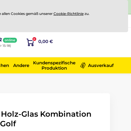
e allen Cookies gemäß unserer
Cookie-Richtlinie
zu.
Registrierung
Sich anmelden
2
0
online
0,00 €
r 15-18)
Kundenspezifische
chen
Andere
Ausverkauf
Produktion
- Holz-Glas Kombination
Golf