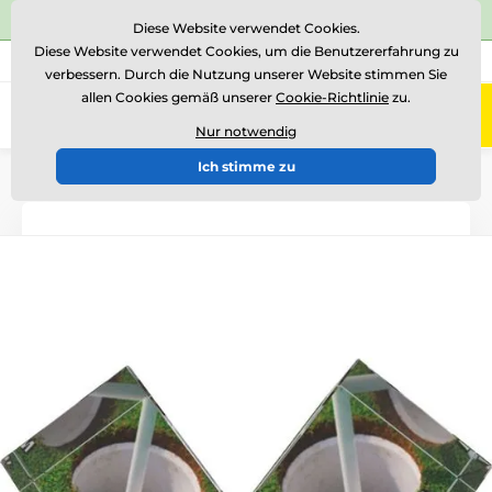
⭐Siehe 504 verifizierte Bewertungen auf
Trustpilot
⭐
Diese Website verwendet Cookies.
Diese Website verwendet Cookies, um die Benutzererfahrung zu
+43 676 361 37 22
Rufen Sie uns an
(Mo-Fr 15-18)
verbessern. Durch die Nutzung unserer Website stimmen Sie
allen Cookies gemäß unserer
Cookie-Richtlinie
zu.
0
Menü
Nur notwendig
Ich stimme zu
Einführung
Auszeichnungen nach Thema
Golf