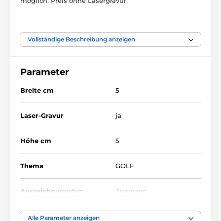
möglich. Preis ohne Lasergravur.
Das Produkt ist in Kategorien eingeteilt
Vollständige Beschreibung anzeigen
Golf
Glastrophäen mit Druck
Parameter
Breite cm
5
Laser-Gravur
ja
Höhe cm
5
Thema
GOLF
Auszeichnungstyp
Trophäen
Material
glas
Alle Parameter anzeigen