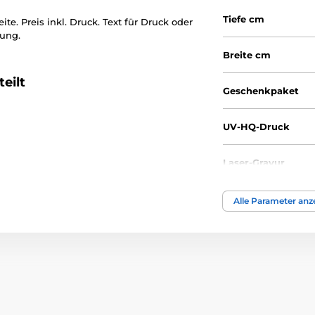
Tiefe cm
e. Preis inkl. Druck. Text für Druck oder
kung.
Breite cm
eilt
Geschenkpaket
UV-HQ-Druck
Laser-Gravur
Höhe cm
Alle Parameter anz
Thema
Auszeichnungstyp
Material