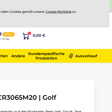
e allen Cookies gemäß unserer
Cookie-Richtlinie
zu.
Registrierung
Sich anmelden
2
0
offline
0,00 €
r 15-18)
Kundenspezifische
chen
Andere
Ausverkauf
Produktion
CR3065M20 | Golf
kmotiv auf der Rückseite. Preis inkl. Druck. Text