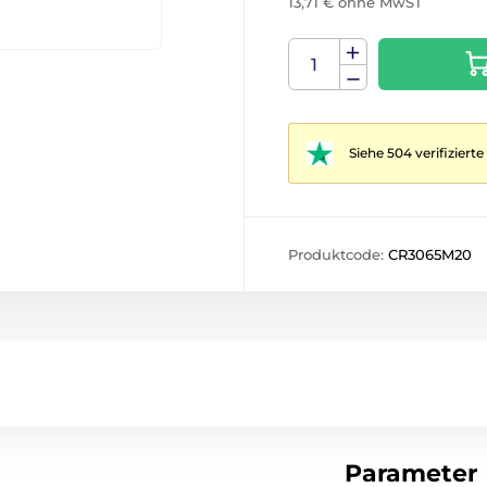
13,71 € ohne MwST
Siehe 504 verifizier
Produktcode:
CR3065M20
Parameter