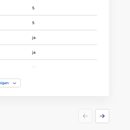
5
5
ja
ja
ja
8-10-12
eigen
GOLF
Trophäen
glas