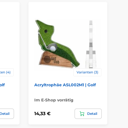
Lasergravur
,
Farbiger UV-HQ-
Emblems
Druck
ten (4)
Varianten (3)
olf
Acryltrophäe ASL002M1 | Golf
Ho
Im E-Shop vorrätig
Im
14,33 €
12
Detail
Detail