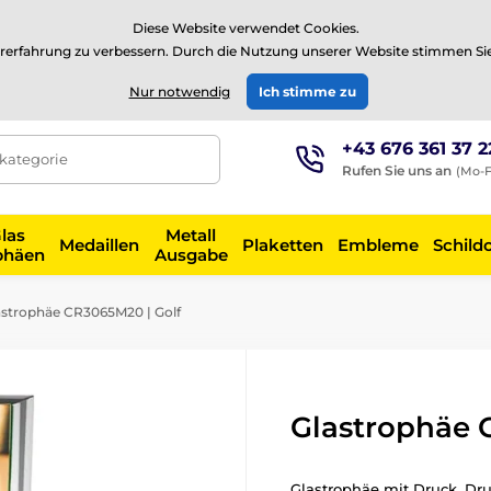
⭐Siehe 504 verifizierte Bewertungen auf
Trustpilot
⭐
Diese Website verwendet Cookies.
rerfahrung zu verbessern. Durch die Nutzung unserer Website stimmen Si
EUR
Nur notwendig
Ich stimme zu
+43 676 361 37 2
tkategorie
Rufen Sie uns an
(Mo-F
las
Metall
Medaillen
Plaketten
Embleme
Schild
phäen
Ausgabe
strophäe CR3065M20 | Golf
Glastrophäe 
Glastrophäe mit Druck. Druc