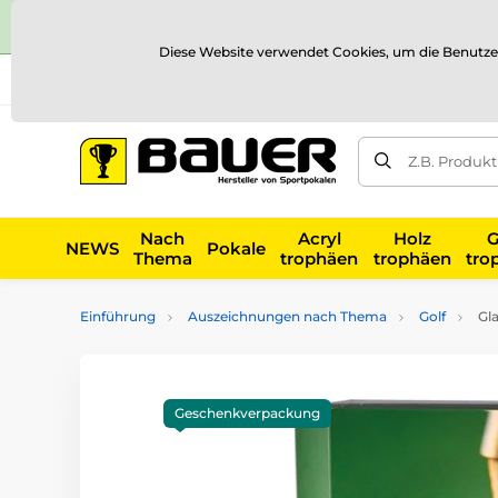
Diese Website verwendet Cookies, um die Benutze
Versand und Zahlung
Referenzen
Kontakt
Blog
Z.B. Produk
Nach
Acryl
Holz
G
NEWS
Pokale
Thema
trophäen
trophäen
tro
Einführung
Auszeichnungen nach Thema
Golf
Gla
Geschenkverpackung