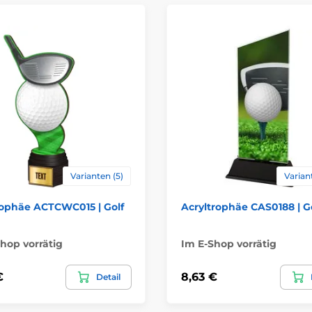
Bedruckung des 
Varianten (5)
Varian
rophäe ACTCWC015 | Golf
Acryltrophäe CAS0188 | G
hop vorrätig
Im E-Shop vorrätig
€
8,63 €
Detail