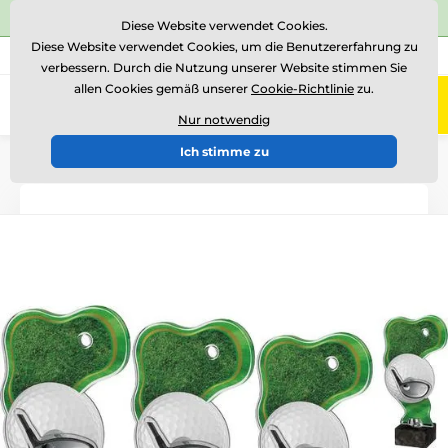
⭐Siehe 504 verifizierte Bewertungen auf
Trustpilot
⭐
Diese Website verwendet Cookies.
Diese Website verwendet Cookies, um die Benutzererfahrung zu
+43 676 361 37 22
Rufen Sie uns an
(Mo-Fr 15-18)
verbessern. Durch die Nutzung unserer Website stimmen Sie
allen Cookies gemäß unserer
Cookie-Richtlinie
zu.
0
Menü
Nur notwendig
Ich stimme zu
Einführung
Auszeichnungen nach Thema
Golf