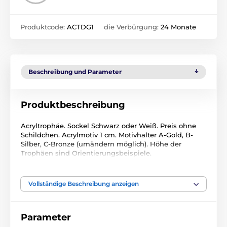
Produktcode:
ACTDG1
die Verbürgung:
24 Monate
Beschreibung und Parameter
Produktbeschreibung
Acryltrophäe. Sockel Schwarz oder Weiß. Preis ohne
Schildchen. Acrylmotiv 1 cm. Motivhalter A-Gold, B-
Silber, C-Bronze (umändern möglich). Höhe der
Trophäen sind Orientierungsbeispiele.
Geschenkverpackung.
Vollständige Beschreibung anzeigen
Das Produkt ist in Kategorien eingeteilt
Golf
Acryltrophäen
Acryltrophäen
Parameter