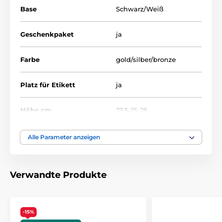
Base
Schwarz/Weiß
Geschenkpaket
ja
Farbe
gold/silber/bronze
Platz für Etikett
ja
Höhe cm
23.5-25-28
Thema
GOLF
Alle Parameter anzeigen
Auszeichnungstyp
Trophäen
Verwandte Produkte
Material
acryl
Bedruckung des
-15%
Etikett
Emblems