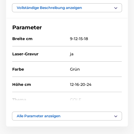
Golf
Glastrophäen mit Druck
Vollständige Beschreibung anzeigen
CR3095-3099
Parameter
Breite cm
9-12-15-18
Laser-Gravur
ja
Farbe
Grün
Höhe cm
12-16-20-24
Thema
GOLF
Auszeichnungstyp
Trophäen
Alle Parameter anzeigen
Material
glas