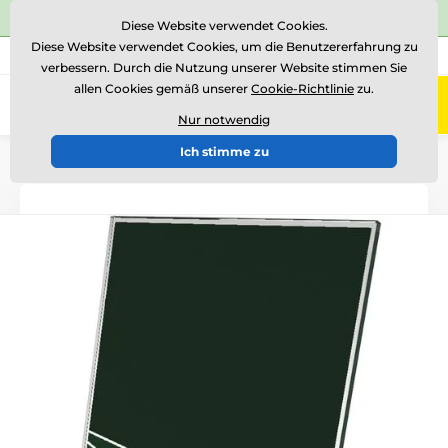
⭐Siehe 504 verifizierte Bewertungen auf
Trustpilot
⭐
Diese Website verwendet Cookies.
Diese Website verwendet Cookies, um die Benutzererfahrung zu
+43 676 361 37 22
Rufen Sie uns an
(Mo-Fr 15-18)
verbessern. Durch die Nutzung unserer Website stimmen Sie
allen Cookies gemäß unserer
Cookie-Richtlinie
zu.
0
Menü
Nur notwendig
Ich stimme zu
Einführung
Glastrophäen
Glastrophäen mit Druck