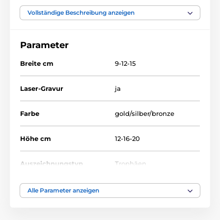
Glastrophäen mit Druck
CR3095-3099
Vollständige Beschreibung anzeigen
Parameter
Breite cm
9-12-15
Laser-Gravur
ja
Farbe
gold/silber/bronze
Höhe cm
12-16-20
Auszeichnungstyp
Trophäen
Material
glas
Alle Parameter anzeigen
Bedruckung des
Lasergravur