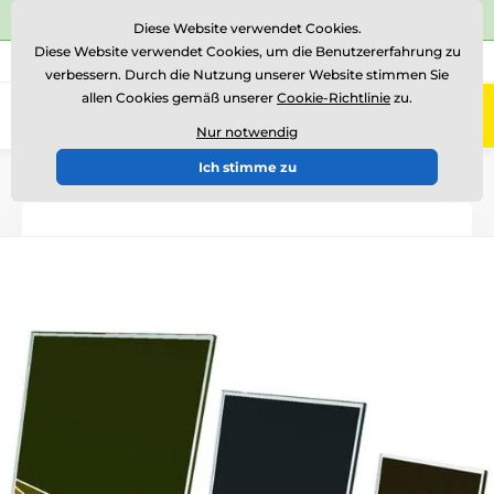
⭐Siehe 504 verifizierte Bewertungen auf
Trustpilot
⭐
Diese Website verwendet Cookies.
Diese Website verwendet Cookies, um die Benutzererfahrung zu
+43 676 361 37 22
Rufen Sie uns an
(Mo-Fr 15-18)
verbessern. Durch die Nutzung unserer Website stimmen Sie
allen Cookies gemäß unserer
Cookie-Richtlinie
zu.
0
Menü
Nur notwendig
Ich stimme zu
Einführung
Glastrophäen
Glastrophäen mit Druck