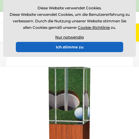
⭐Siehe 504 verifizierte Bewertungen auf
Trustpilot
⭐
Diese Website verwendet Cookies.
Diese Website verwendet Cookies, um die Benutzererfahrung zu
+43 676 361 37 22
Rufen Sie uns an
(Mo-Fr 15-18)
verbessern. Durch die Nutzung unserer Website stimmen Sie
allen Cookies gemäß unserer
Cookie-Richtlinie
zu.
0
Menü
Nur notwendig
Ich stimme zu
Einführung
Glastrophäen
Glastrophäen mit Druck