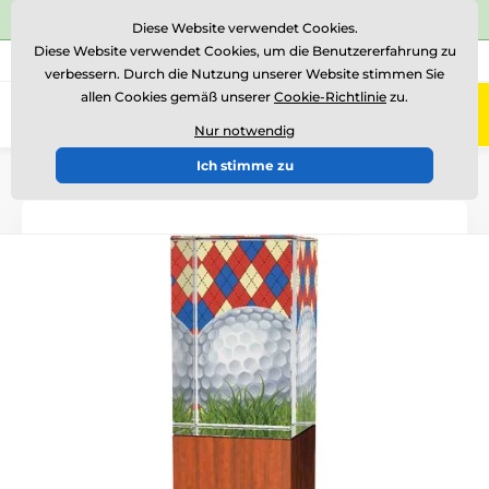
⭐Siehe 504 verifizierte Bewertungen auf
Trustpilot
⭐
Diese Website verwendet Cookies.
Diese Website verwendet Cookies, um die Benutzererfahrung zu
+43 676 361 37 22
Rufen Sie uns an
(Mo-Fr 15-18)
verbessern. Durch die Nutzung unserer Website stimmen Sie
allen Cookies gemäß unserer
Cookie-Richtlinie
zu.
0
Menü
Nur notwendig
Ich stimme zu
Einführung
Glastrophäen
Glastrophäen mit Druck