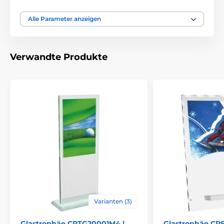
Auszeichnungstyp
Trophäen
Alle Parameter anzeigen
Material
glas
Verwandte Produkte
Bedruckung des
Farbiger UV-HQ-Druck
Emblems
Varianten (3)
Glastrophäe CRTG20001M4 |
Glastrophäe CR