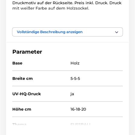
Druckmotiv auf der Rückseite. Preis inkl. Druck. Druck
mit weißer Farbe auf dem Holzsockel.
Das Produkt ist in Kategorien eingeteilt
Vollständige Beschreibung anzeigen
Fußball
Glastrophäen mit Druck
CR4021
Parameter
Base
Holz
Breite cm
5-5-5
UV-HQ-Druck
ja
Höhe cm
16-18-20
Thema
FUSSBALL