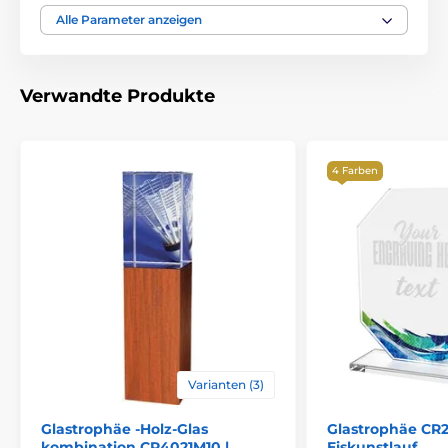
Auszeichnungstyp
Trophäen
Alle Parameter anzeigen
Material
holz
,
glas
Verwandte Produkte
4 Farben
Varianten (3)
Glastrophäe -Holz-Glas
Glastrophäe CR
kombination CR4021M10 |
Eiskunstlauf