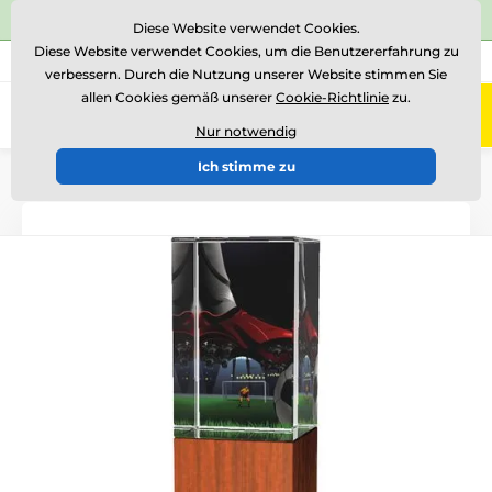
⭐Siehe 504 verifizierte Bewertungen auf
Trustpilot
⭐
Diese Website verwendet Cookies.
Diese Website verwendet Cookies, um die Benutzererfahrung zu
+43 676 361 37 22
Rufen Sie uns an
(Mo-Fr 15-18)
verbessern. Durch die Nutzung unserer Website stimmen Sie
allen Cookies gemäß unserer
Cookie-Richtlinie
zu.
0
Menü
Nur notwendig
Ich stimme zu
Einführung
Glastrophäen
Glastrophäen mit Druck