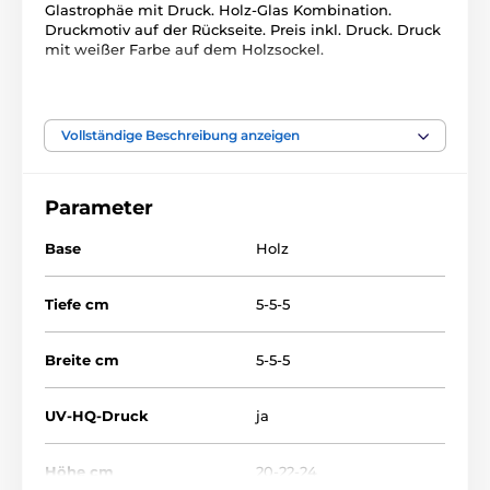
Glastrophäe mit Druck. Holz-Glas Kombination.
Druckmotiv auf der Rückseite. Preis inkl. Druck. Druck
mit weißer Farbe auf dem Holzsockel.
Das Produkt ist in Kategorien eingeteilt
Vollständige Beschreibung anzeigen
Tischtennis
Glastrophäen mit Druck
CR3067
Parameter
Base
Holz
Tiefe cm
5-5-5
Breite cm
5-5-5
UV-HQ-Druck
ja
Höhe cm
20-22-24