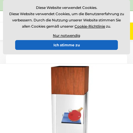
⭐Siehe 504 verifizierte Bewertungen auf
Trustpilot
⭐
Diese Website verwendet Cookies.
Diese Website verwendet Cookies, um die Benutzererfahrung zu
+43 676 361 37 22
Rufen Sie uns an
(Mo-Fr 15-18)
verbessern. Durch die Nutzung unserer Website stimmen Sie
allen Cookies gemäß unserer
Cookie-Richtlinie
zu.
0
Menü
Nur notwendig
Ich stimme zu
Einführung
Glastrophäen
Glastrophäen mit Druck