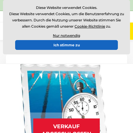
⭐Siehe 504 verifizierte Bewertungen auf
Trustpilot
⭐
Diese Website verwendet Cookies.
Diese Website verwendet Cookies, um die Benutzererfahrung zu
+43 676 361 37 22
Rufen Sie uns an
(Mo-Fr 15-18)
verbessern. Durch die Nutzung unserer Website stimmen Sie
allen Cookies gemäß unserer
Cookie-Richtlinie
zu.
0
Menü
Nur notwendig
Ich stimme zu
Einführung
Glastrophäen
Glastrophäen mit Druck
VERKAUF