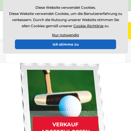
⭐Siehe 504 verifizierte Bewertungen auf
Trustpilot
⭐
Diese Website verwendet Cookies.
Diese Website verwendet Cookies, um die Benutzererfahrung zu
+43 676 361 37 22
Rufen Sie uns an
(Mo-Fr 15-18)
verbessern. Durch die Nutzung unserer Website stimmen Sie
allen Cookies gemäß unserer
Cookie-Richtlinie
zu.
0
Menü
Nur notwendig
Ich stimme zu
Einführung
Glastrophäen
Glastrophäen mit Druck
VERKAUF