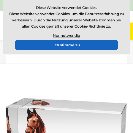
⭐Siehe 504 verifizierte Bewertungen auf
Trustpilot
⭐
Diese Website verwendet Cookies.
Diese Website verwendet Cookies, um die Benutzererfahrung zu
+43 676 361 37 22
Rufen Sie uns an
(Mo-Fr 15-18)
verbessern. Durch die Nutzung unserer Website stimmen Sie
allen Cookies gemäß unserer
Cookie-Richtlinie
zu.
0
Menü
Nur notwendig
Ich stimme zu
Einführung
Glastrophäen
Glastrophäen mit Druck