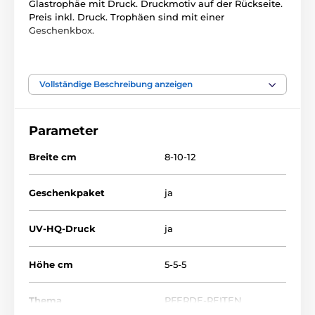
Glastrophäe mit Druck. Druckmotiv auf der Rückseite.
Preis inkl. Druck. Trophäen sind mit einer
Geschenkbox.
Das Produkt ist in Kategorien eingeteilt
Vollständige Beschreibung anzeigen
Glastrophäen mit Druck
CR3066
Parameter
Breite cm
8-10-12
Geschenkpaket
ja
UV-HQ-Druck
ja
Höhe cm
5-5-5
Thema
PFERDE-REITEN