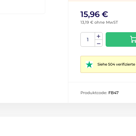
15,96 €
13,19 € ohne MwST
Siehe 504 verifizier
Produktcode:
FB47