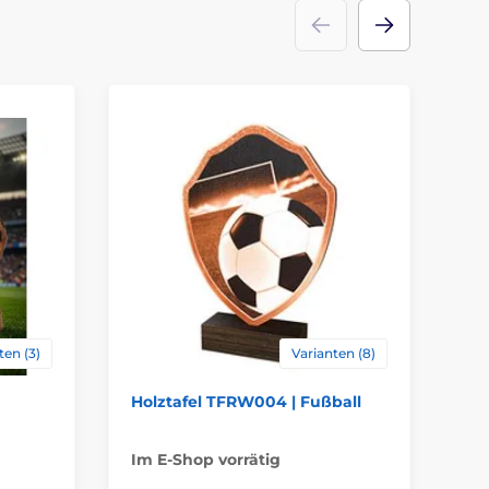
N
ten (3)
Varianten (8)
Holztafel TFRW004 | Fußball
Ac
Fu
Im E-Shop vorrätig
Im