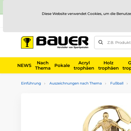
Diese Website verwendet Cookies, um die Benutze
Versand und Zahlung
Referenzen
Kontakt
Blog
Z.B. Produk
Nach
Acryl
Holz
G
NEWS
Pokale
Thema
trophäen
trophäen
tro
Einführung
Auszeichnungen nach Thema
Fußball