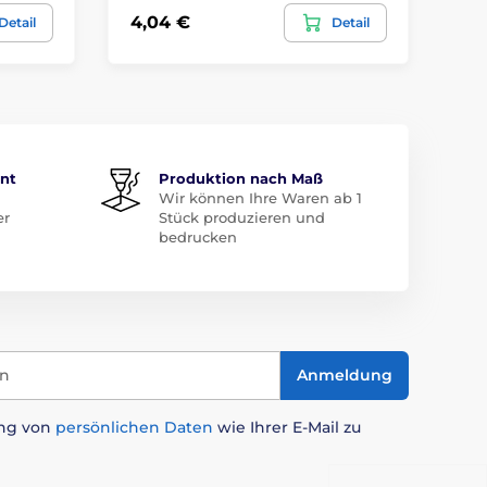
4,04 €
2,
Detail
Detail
ent
Produktion nach Maß
Wir können Ihre Waren ab 1
er
Stück produzieren und
bedrucken
in
Anmeldung
ung von
persönlichen Daten
wie Ihrer E-Mail zu