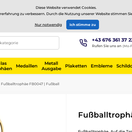
⭐Siehe 504 verifizierte Bewertungen auf
Trustpilot
⭐
Diese Website verwendet Cookies.
rerfahrung zu verbessern. Durch die Nutzung unserer Website stimmen Si
EUR
Nur notwendig
Ich stimme zu
+43 676 361 37 2
tkategorie
Rufen Sie uns an
(Mo-F
las
Metall
Medaillen
Plaketten
Embleme
Schild
phäen
Ausgabe
Fußballtrophäe FB0047 | Fußball
Fußballtroph
Fußballtrophäe. Auf die T