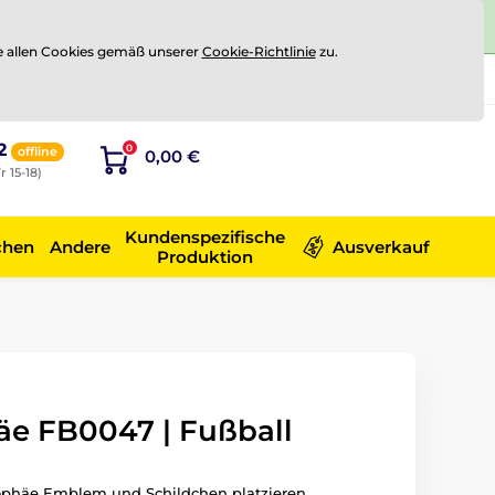
e allen Cookies gemäß unserer
Cookie-Richtlinie
zu.
Registrierung
Sich anmelden
2
0
offline
0,00 €
r 15-18)
Kundenspezifische
chen
Andere
Ausverkauf
Produktion
äe FB0047 | Fußball
rophäe Emblem und Schildchen platzieren