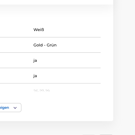
Weiß
Gold - Grün
ja
ja
26-27-29
FUSSBALL
eigen
Emblems
Etikett
,
Emblemdruck