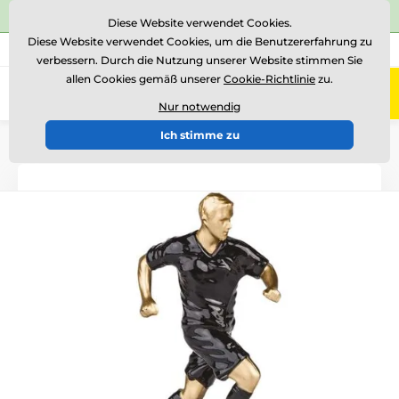
⭐Siehe 504 verifizierte Bewertungen auf
Trustpilot
⭐
Diese Website verwendet Cookies.
Diese Website verwendet Cookies, um die Benutzererfahrung zu
+43 676 361 37 22
Rufen Sie uns an
(Mo-Fr 15-18)
verbessern. Durch die Nutzung unserer Website stimmen Sie
allen Cookies gemäß unserer
Cookie-Richtlinie
zu.
0
Menü
Nur notwendig
Ich stimme zu
Einführung
Auszeichnungen nach Thema
Fußball