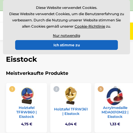
⭐Siehe 504 verifizierte Bewertungen auf
Trustpilot
⭐
Diese Website verwendet Cookies.
Diese Website verwendet Cookies, um die Benutzererfahrung zu
+43 676 361 37 22
Rufen Sie uns an
(Mo-Fr 15-18)
verbessern. Durch die Nutzung unserer Website stimmen Sie
allen Cookies gemäß unserer
Cookie-Richtlinie
zu.
0
Menü
Nur notwendig
Ich stimme zu
Einführung
Auszeichnungen nach Thema
Eisstock
Eisstock
Meistverkaufte Produkte
Holztafel
Acrylmedaille
Holztafel TFRW361
TFRW860 |
MDA0010M22 |
| Eisstock
Eisstock
Eisstock
4,75 €
4,04 €
1,33 €