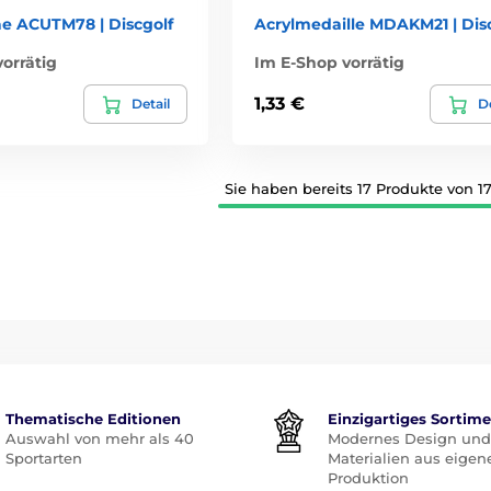
äe ACUTM78 | Discgolf
Acrylmedaille MDAKM21 | Dis
orrätig
Im E-Shop vorrätig
1,33 €
Detail
De
Sie haben bereits 17 Produkte von 1
Thematische Editionen
Einzigartiges Sortim
Auswahl von mehr als 40
Modernes Design und
Sportarten
Materialien aus eigen
Produktion