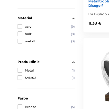
Metalltrop
Discgolf
Im E-Shop v
Material
11,38 €
acryl
(9)
holz
(8)
metall
(3)
Produktlinie
Metal
(1)
SAM02
(1)
Farbe
Bronze
(5)