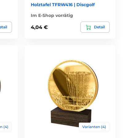
Holztafel TFRW416 | Discgolf
Im E-Shop vorrätig
4,04 €
tail
Detail
n (4)
Varianten (4)