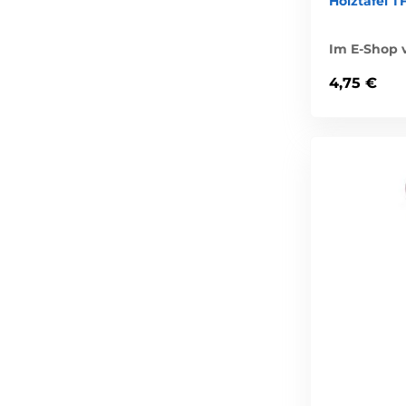
Holztafel T
Im E-Shop v
4,75 €