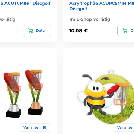
äe ACUTCM86 | Discgolf
Acryltrophäe ACUPCSMINIM8
Discgolf
orrätig
Im E-Shop vorrätig
10,08 €
Detail
De
Varianten (18)
Varianten