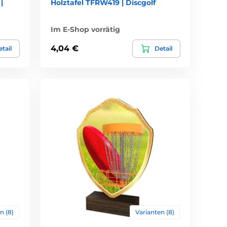
|
Holztafel TFRW419 | Discgolf
Im E-Shop vorrätig
4,04 €
tail
Detail
n (8)
Varianten (8)