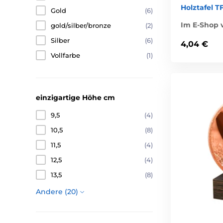
Holztafel T
Gold
(6)
Im E-Shop v
gold/silber/bronze
(2)
Silber
(6)
4,04 €
Vollfarbe
(1)
einzigartige Höhe cm
9,5
(4)
10,5
(8)
11,5
(4)
12,5
(4)
13,5
(8)
Andere (20)