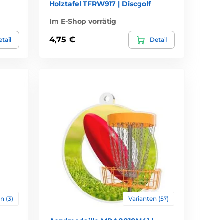
Holztafel TFRW917 | Discgolf
Im E-Shop vorrätig
4,75 €
tail
Detail
n (3)
Varianten (57)