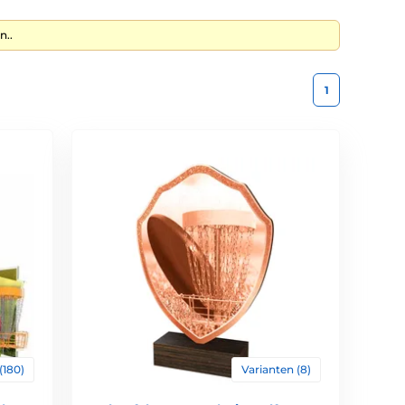
n..
1
(180)
Varianten (8)