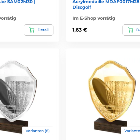
häe SAM02M30 |
Acrylmedaille MDAF0017M28 
Discgolf
orrätig
Im E-Shop vorrätig
1,63 €
Detail
De
Varianten (8)
Variante