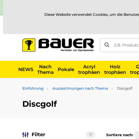
Diese Website verwendet Cookies, um die Benutze
Versand und Zahlung
Referenzen
Kontakt
Blog
Z.B. Produk
Nach
Acryl
Holz
G
NEWS
Pokale
Thema
trophäen
trophäen
tro
Einführung
Auszeichnungen nach Thema
Discgolf
Discgolf
Filter
17
Sortiere nach: