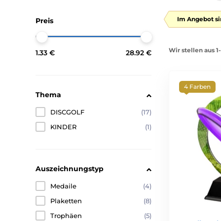
Im Angebot si
Preis
Wir stellen aus 1
1.33 €
28.92 €
4 Farben
Thema
DISCGOLF
(17)
KINDER
(1)
Auszeichnungstyp
Medaile
(4)
Plaketten
(8)
Trophäen
(5)