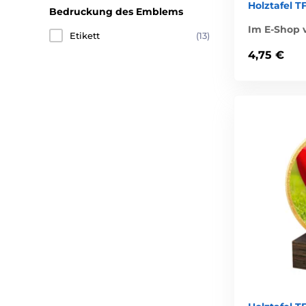
Holztafel T
Bedruckung des Emblems
Im E-Shop v
Etikett
(13)
4,75 €