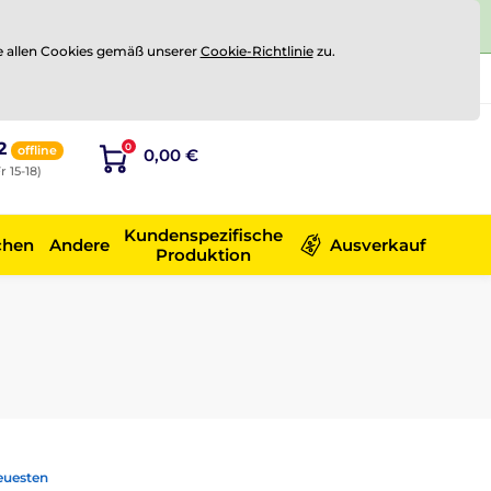
e allen Cookies gemäß unserer
Cookie-Richtlinie
zu.
Registrierung
Sich anmelden
2
0
offline
0,00 €
r 15-18)
Kundenspezifische
chen
Andere
Ausverkauf
Produktion
euesten