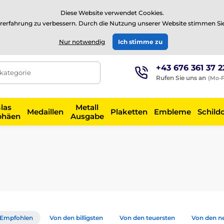
⭐Siehe 504 verifizierte Bewertungen auf
Trustpilot
⭐
Diese Website verwendet Cookies.
rerfahrung zu verbessern. Durch die Nutzung unserer Website stimmen Si
EUR
Nur notwendig
Ich stimme zu
+43 676 361 37 2
tkategorie
Rufen Sie uns an
(Mo-F
las
Metall
Medaillen
Plaketten
Embleme
Schild
phäen
Ausgabe
Empfohlen
Von den billigsten
Von den teuersten
Von den n