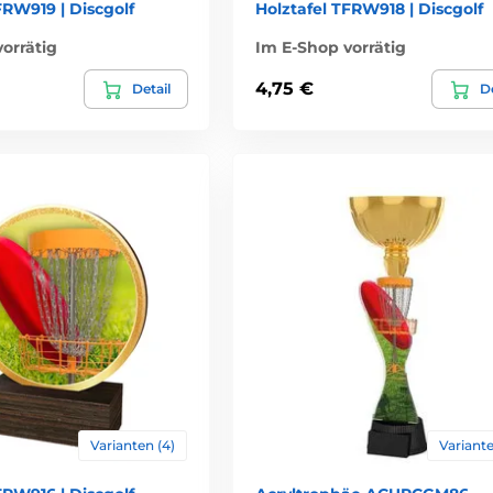
FRW919 | Discgolf
Holztafel TFRW918 | Discgolf
orrätig
Im E-Shop vorrätig
4,75 €
Detail
De
Varianten (4)
Variante