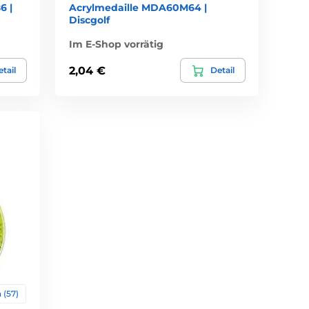
6 |
Acrylmedaille MDA60M64 |
Discgolf
Im E-Shop vorrätig
2,04 €
tail
Detail
 (57)