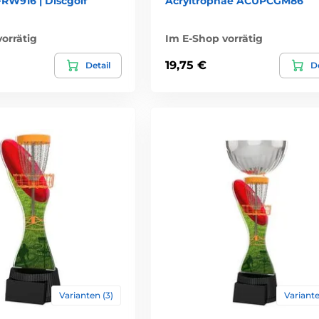
FRW916 | Discgolf
Acryltrophäe ACUPCGM86
orrätig
Im E-Shop vorrätig
19,75 €
Detail
De
Varianten (3)
Variante