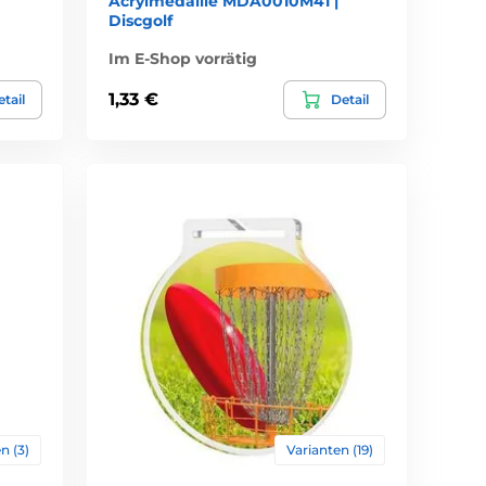
Acrylmedaille MDA0010M41 |
Discgolf
Im E-Shop vorrätig
1,33 €
tail
Detail
n (3)
Varianten (19)