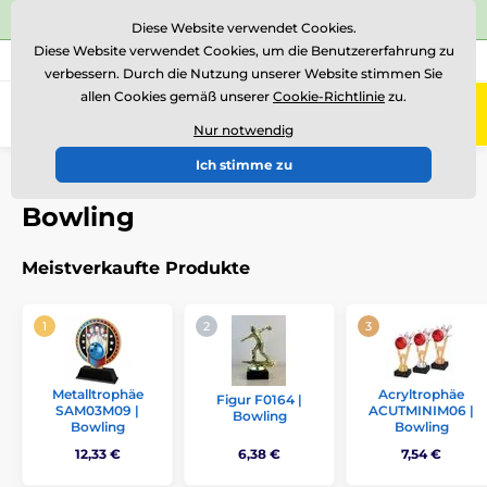
⭐Siehe 504 verifizierte Bewertungen auf
Trustpilot
⭐
Diese Website verwendet Cookies.
Diese Website verwendet Cookies, um die Benutzererfahrung zu
+43 676 361 37 22
Rufen Sie uns an
(Mo-Fr 15-18)
verbessern. Durch die Nutzung unserer Website stimmen Sie
allen Cookies gemäß unserer
Cookie-Richtlinie
zu.
0
Menü
Nur notwendig
Ich stimme zu
Einführung
Auszeichnungen nach Thema
Bowling
Bowling
Meistverkaufte Produkte
Metalltrophäe
Acryltrophäe
Figur F0164 |
SAM03M09 |
ACUTMINIM06 |
Bowling
Bowling
Bowling
12,33 €
6,38 €
7,54 €