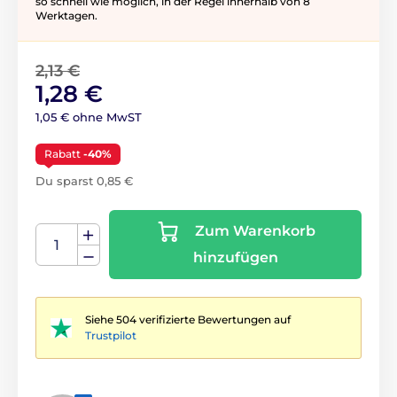
so schnell wie möglich, in der Regel innerhalb von 8
Werktagen.
2,13 €
1,28 €
1,05 € ohne MwST
Rabatt
-40%
Du sparst 0,85 €
Zum Warenkorb
hinzufügen
Siehe 504 verifizierte Bewertungen auf
Trustpilot