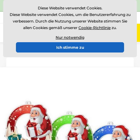
⭐Siehe 504 verifizierte Bewertungen auf
Trustpilot
⭐
Diese Website verwendet Cookies.
Diese Website verwendet Cookies, um die Benutzererfahrung zu
+43 676 361 37 22
Rufen Sie uns an
(Mo-Fr 15-18)
verbessern. Durch die Nutzung unserer Website stimmen Sie
allen Cookies gemäß unserer
Cookie-Richtlinie
zu.
0
Menü
Nur notwendig
Ich stimme zu
Einführung
AUSVERKAUF 2023
SANTAS