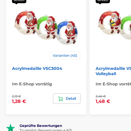
Verkauf
Verkauf
Varianten (45)
Acrylmedaille VSC3004
Acrylmedaille V
Volleyball
Im E-Shop vorrätig
Im E-Shop vorrä
2,13 €
2,46 €
Detail
1,28 €
1,48 €
Geprüfte Bewertungen
Trustpilot-Bewertungen 4.8/5