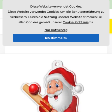
⭐Siehe 504 verifizierte Bewertungen auf
Trustpilot
⭐
Diese Website verwendet Cookies.
Diese Website verwendet Cookies, um die Benutzererfahrung zu
+43 676 361 37 22
Rufen Sie uns an
(Mo-Fr 15-18)
verbessern. Durch die Nutzung unserer Website stimmen Sie
allen Cookies gemäß unserer
Cookie-Richtlinie
zu.
0
Menü
Nur notwendig
Ich stimme zu
Einführung
Medaillen
Acrylmedaillen
SANTAS