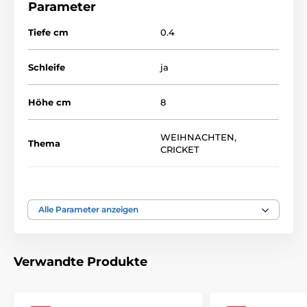
Parameter
Acrylmedaillen
SANTAS
Tiefe cm
0.4
Schleife
ja
Höhe cm
8
WEIHNACHTEN
,
Thema
CRICKET
Auszeichnungstyp
Medaile
Alle Parameter anzeigen
Material
acryl
Verwandte Produkte