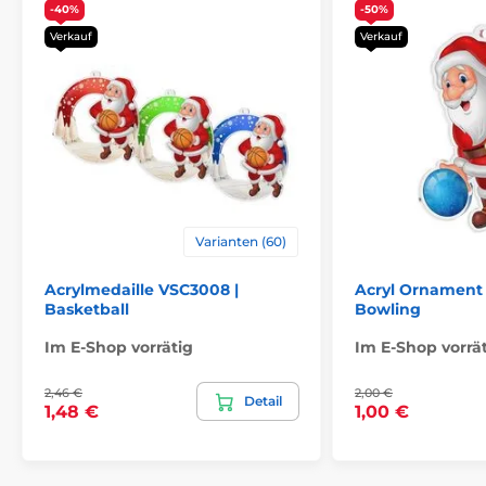
-40%
-50%
Verkauf
Verkauf
Varianten (60)
Acrylmedaille VSC3008 |
Acryl Ornament
Basketball
Bowling
Im E-Shop vorrätig
Im E-Shop vorrä
2,46 €
2,00 €
Detail
1,48 €
1,00 €