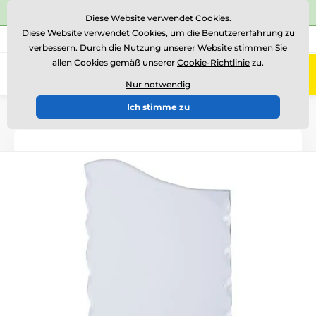
⭐Siehe 504 verifizierte Bewertungen auf
Trustpilot
⭐
Diese Website verwendet Cookies.
Diese Website verwendet Cookies, um die Benutzererfahrung zu
+43 676 361 37 22
Rufen Sie uns an
(Mo-Fr 15-18)
verbessern. Durch die Nutzung unserer Website stimmen Sie
allen Cookies gemäß unserer
Cookie-Richtlinie
zu.
0
Menü
Nur notwendig
Ich stimme zu
Einführung
AUSVERKAUF 2023
II. Qualität