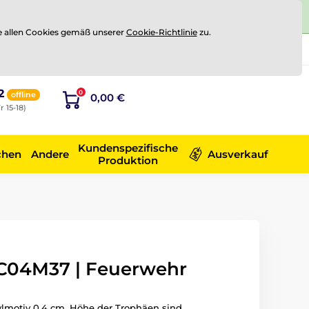
e allen Cookies gemäß unserer
Cookie-Richtlinie
zu.
Registrierung
Sich anmelden
2
0
offline
0,00 €
r 15-18)
Kundenspezifische
chen
Andere
Ausverkauf
Produktion
C04M37 | Feuerwehr
ylmotiv 0.4 cm. Höhe der Trophäen sind