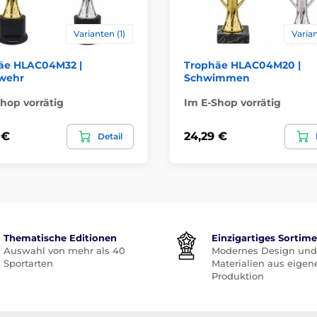
Varianten (1)
Varian
äe HLAC04M32 |
Trophäe HLAC04M20 |
wehr
Schwimmen
hop vorrätig
Im E-Shop vorrätig
 €
24,29 €
Detail
Thematische Editionen
Einzigartiges Sortim
Auswahl von mehr als 40
Modernes Design und
Sportarten
Materialien aus eigen
Produktion