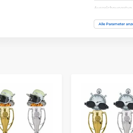
Auszeichnungstyp
Material
Alle Parameter anz
Bedruckung des 