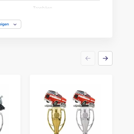
Trophäen
acryl
eigen
Emblems
Etikett