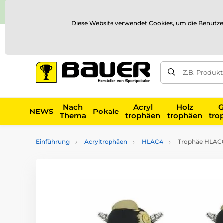
Diese Website verwendet Cookies, um die Benutze
Versand und Zahlung
Referenzen
Kontakt
Blog
Z.B. Produk
Nach
Acryl
Holz
G
NEWS
Pokale
Thema
trophäen
trophäen
tro
Einführung
Acryltrophäen
HLAC4
Trophäe HLAC0