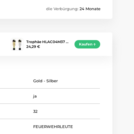
die Verbürgung:
24 Monate
Trophäe HLAC04M37 …
Kaufen
24,29 €
Gold - Silber
ja
32
FEUERWEHRLEUTE