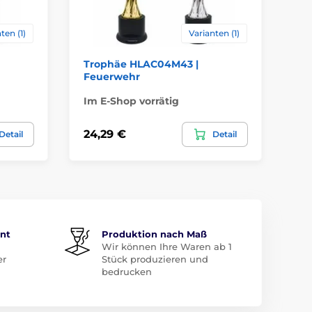
ten (1)
Varianten (1)
Trophäe HLAC04M43 |
Tr
Feuerwehr
Fe
Im E-Shop vorrätig
Im
24,29 €
24
Detail
Detail
ent
Produktion nach Maß
Wir können Ihre Waren ab 1
er
Stück produzieren und
bedrucken