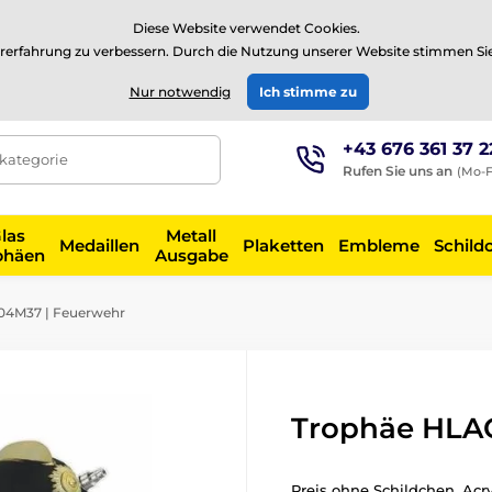
⭐Siehe 504 verifizierte Bewertungen auf
Trustpilot
⭐
Diese Website verwendet Cookies.
rerfahrung zu verbessern. Durch die Nutzung unserer Website stimmen Si
EUR
Nur notwendig
Ich stimme zu
+43 676 361 37 2
tkategorie
Rufen Sie uns an
(Mo-F
las
Metall
Medaillen
Plaketten
Embleme
Schild
phäen
Ausgabe
4M37 | Feuerwehr
Trophäe HLA
Preis ohne Schildchen. Acr