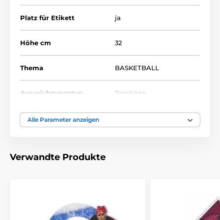
Platz für Etikett
ja
Höhe cm
32
Thema
BASKETBALL
Auszeichnungstyp
Trophäen
Material
acryl
Alle Parameter anzeigen
Bedruckung des
Etikett
Emblems
Verwandte Produkte