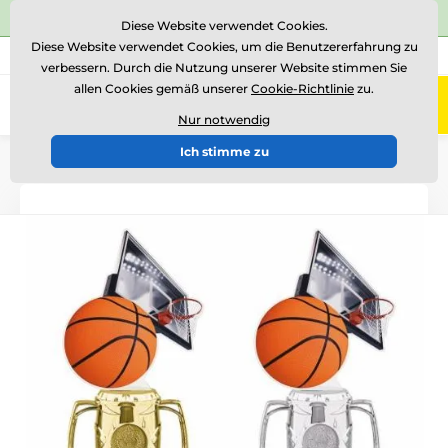
⭐Siehe 504 verifizierte Bewertungen auf
Trustpilot
⭐
Diese Website verwendet Cookies.
Diese Website verwendet Cookies, um die Benutzererfahrung zu
+43 676 361 37 22
Rufen Sie uns an
(Mo-Fr 15-18)
verbessern. Durch die Nutzung unserer Website stimmen Sie
allen Cookies gemäß unserer
Cookie-Richtlinie
zu.
0
Menü
Nur notwendig
Ich stimme zu
Einführung
Acryltrophäen