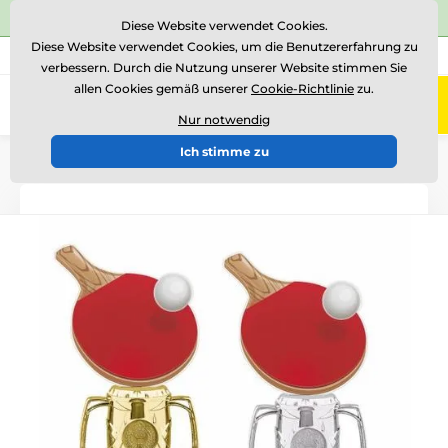
⭐Siehe 504 verifizierte Bewertungen auf
Trustpilot
⭐
Diese Website verwendet Cookies.
Diese Website verwendet Cookies, um die Benutzererfahrung zu
+43 676 361 37 22
Rufen Sie uns an
(Mo-Fr 15-18)
verbessern. Durch die Nutzung unserer Website stimmen Sie
allen Cookies gemäß unserer
Cookie-Richtlinie
zu.
0
Menü
Nur notwendig
Ich stimme zu
Einführung
Acryltrophäen