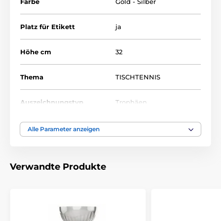
Farbe
Gold - Silber
Platz für Etikett
ja
Höhe cm
32
Thema
TISCHTENNIS
Auszeichnungstyp
Trophäen
Material
acryl
Alle Parameter anzeigen
Bedruckung des
Etikett
Emblems
Verwandte Produkte