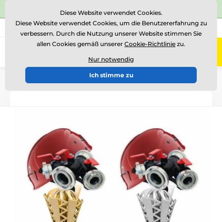
⭐Siehe 504 verifizierte Bewertungen auf
Trustpilot
⭐
Diese Website verwendet Cookies.
Diese Website verwendet Cookies, um die Benutzererfahrung zu
+43 676 361 37 22
Rufen Sie uns an
(Mo-Fr 15-18)
verbessern. Durch die Nutzung unserer Website stimmen Sie
allen Cookies gemäß unserer
Cookie-Richtlinie
zu.
0
Menü
Nur notwendig
Ich stimme zu
Einführung
Acryltrophäen