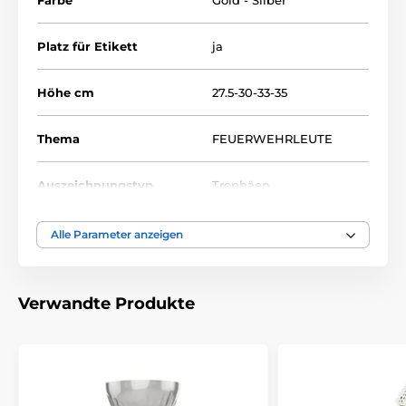
Farbe
Gold - Silber
Platz für Etikett
ja
Höhe cm
27.5-30-33-35
Thema
FEUERWEHRLEUTE
Auszeichnungstyp
Trophäen
Material
acryl
Alle Parameter anzeigen
Bedruckung des
Etikett
Emblems
Verwandte Produkte