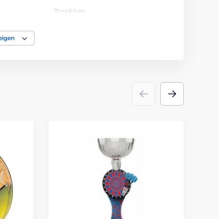
Trophäen
acryl
eigen
Emblems
Etikett