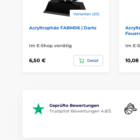
Varianten (20)
Acryltrophäe FABM06 | Darts
Acryl
Feuer
Im E-Shop vorrätig
Im E-S
6,50 €
10,08
Detail
Geprüfte Bewertungen
Trustpilot-Bewertungen 4.8/5