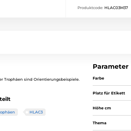
Produktcode:
HLAC03M37
Parameter
Farbe
er Trophäen sind Orientierungsbeispiele.
Platz für Etikett
eilt
Höhe cm
trophäen
HLAC3
Thema