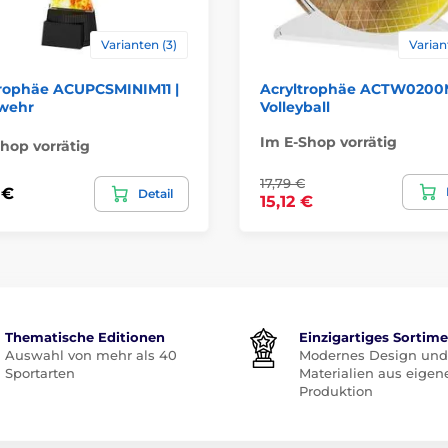
Varianten (3)
Varian
trophäe ACUPCSMINIM11 |
Acryltrophäe ACTW0200M
wehr
Volleyball
Im E-Shop vorrätig
hop vorrätig
17,79 €
 €
Detail
15,12 €
Thematische Editionen
Einzigartiges Sortim
Auswahl von mehr als 40
Modernes Design und
Sportarten
Materialien aus eigen
Produktion