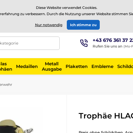
⭐Siehe 504 verifizierte Bewertungen auf
Trustpilot
⭐
Diese Website verwendet Cookies.
rerfahrung zu verbessern. Durch die Nutzung unserer Website stimmen Si
EUR
Nur notwendig
Ich stimme zu
+43 676 361 37 2
tkategorie
Rufen Sie uns an
(Mo-F
las
Metall
Medaillen
Plaketten
Embleme
Schild
phäen
Ausgabe
erwehr
Trophäe HLA
Preis ohne Schildchen. Acr