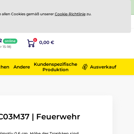
e allen Cookies gemäß unserer
Cookie-Richtlinie
zu.
Registrierung
Sich anmelden
2
0
online
0,00 €
r 15-18)
Kundenspezifische
chen
Andere
Ausverkauf
Produktion
C03M37 | Feuerwehr
ylmotiv 0.6 cm. Höhe der Trophäen sind