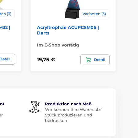
ten (3)
Varianten (3)
32 |
Acryltrophäe ACUPCSM06 |
Sp
Darts
Im E-Shop vorrätig
Im
Detail
19,75 €
23
Detail
ent
Produktion nach Maß
Wir können Ihre Waren ab 1
er
Stück produzieren und
bedrucken