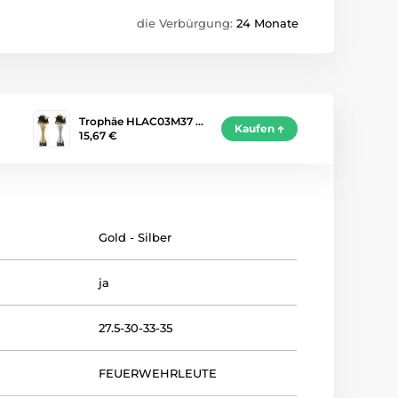
die Verbürgung:
24 Monate
Trophäe HLAC03M37 …
Kaufen
15,67 €
Gold - Silber
ja
27.5-30-33-35
FEUERWEHRLEUTE