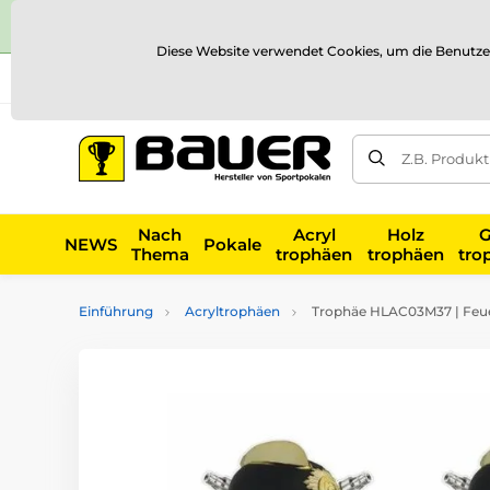
Diese Website verwendet Cookies, um die Benutze
Versand und Zahlung
Referenzen
Kontakt
Blog
Z.B. Produk
Nach
Acryl
Holz
G
NEWS
Pokale
Thema
trophäen
trophäen
tro
Einführung
Acryltrophäen
Trophäe HLAC03M37 | Feu