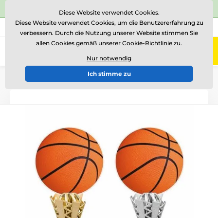
⭐Siehe 504 verifizierte Bewertungen auf
Trustpilot
⭐
Diese Website verwendet Cookies.
Diese Website verwendet Cookies, um die Benutzererfahrung zu
+43 676 361 37 22
Rufen Sie uns an
(Mo-Fr 15-18)
verbessern. Durch die Nutzung unserer Website stimmen Sie
allen Cookies gemäß unserer
Cookie-Richtlinie
zu.
0
Menü
Nur notwendig
Ich stimme zu
Einführung
Acryltrophäen