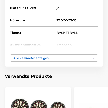
Platz für Etikett
ja
Höhe cm
27.5-30-33-35
Thema
BASKETBALL
Auszeichnungstyp
Trophäen
Material
acryl
Alle Parameter anzeigen
Bedruckung des
Etikett
Emblems
Verwandte Produkte