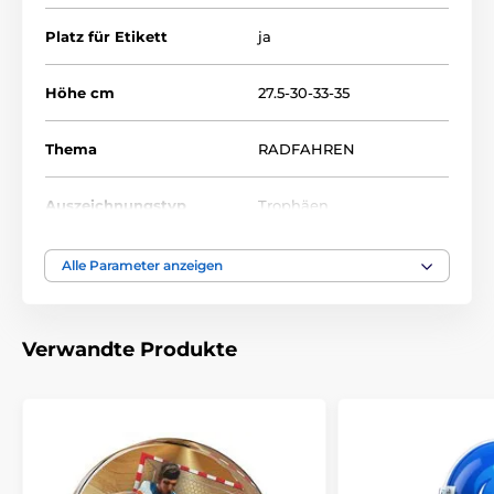
Platz für Etikett
ja
Höhe cm
27.5-30-33-35
Thema
RADFAHREN
Auszeichnungstyp
Trophäen
Material
acryl
Alle Parameter anzeigen
Bedruckung des
Etikett
Emblems
Verwandte Produkte