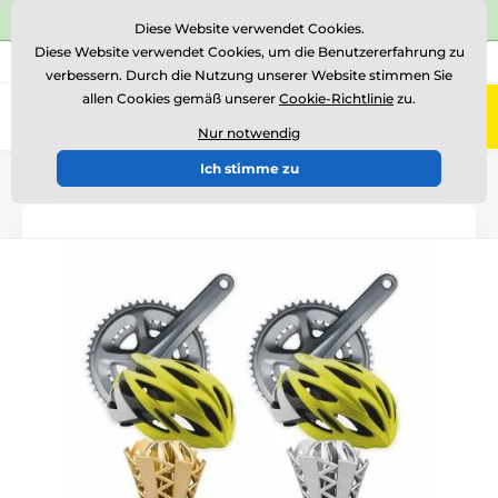
⭐Siehe 504 verifizierte Bewertungen auf
Trustpilot
⭐
Diese Website verwendet Cookies.
Diese Website verwendet Cookies, um die Benutzererfahrung zu
+43 676 361 37 22
Rufen Sie uns an
(Mo-Fr 15-18)
verbessern. Durch die Nutzung unserer Website stimmen Sie
allen Cookies gemäß unserer
Cookie-Richtlinie
zu.
0
Menü
Nur notwendig
Ich stimme zu
Einführung
Acryltrophäen