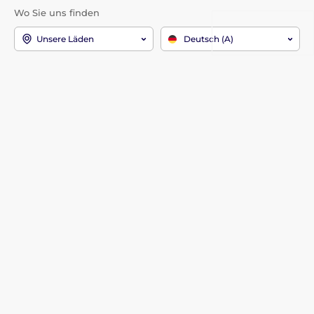
Wo Sie uns finden
Unsere Läden
Deutsch (A)
Wir sind auch dabei:
Youtube
Facebook
Instagram
Informationen zum Kauf
Über das Unternehmen
Versand und Zahlung
Kontakt
Reklamationen und
Warum bei uns einkaufen?
Rücksendungen
Über uns
Kontakt
Kataloge
Dienstleistungen
Blog
Allgemeine
Geschäftsbedingungen
FAQ
Datenschutzerklärung
Referenzen