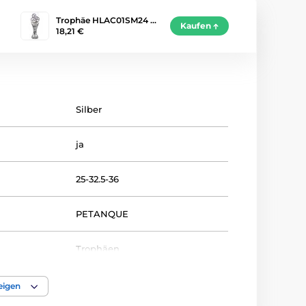
Trophäe HLAC01SM24 …
Kaufen
18,21 €
Silber
ja
25-32.5-36
PETANQUE
Trophäen
acryl
eigen