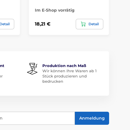
Im E-Shop vorrätig
Im
18,21 €
18
Detail
Detail
ent
Produktion nach Maß
Wir können Ihre Waren ab 1
er
Stück produzieren und
bedrucken
in
Anmeldung