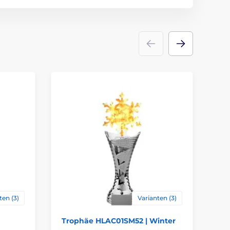
Emblems
Etikett
ten (3)
Varianten (3)
Trophäe HLAC01SM52 | Winter
Tr