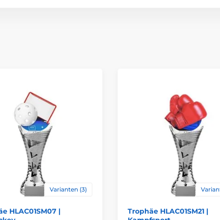
Bedruckung des 
Varianten (3)
Varian
äe HLAC01SM07 |
Trophäe HLAC01SM21 |
ckey
Kampfsport