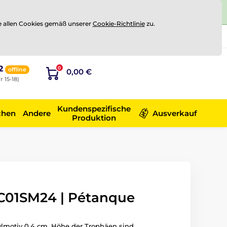
e allen Cookies gemäß unserer
Cookie-Richtlinie
zu.
Registrierung
Sich anmelden
2
0
offline
0,00 €
r 15-18)
Kundenspezifische
chen
Andere
Ausverkauf
Produktion
C01SM24 | Pétanque
ylmotiv 0.4 cm. Höhe der Trophäen sind