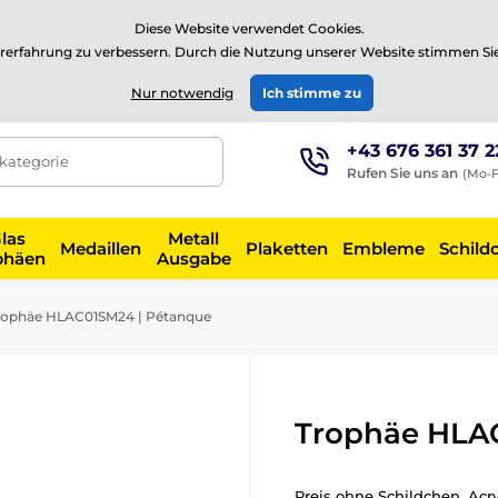
⭐Siehe 504 verifizierte Bewertungen auf
Trustpilot
⭐
Diese Website verwendet Cookies.
rerfahrung zu verbessern. Durch die Nutzung unserer Website stimmen Si
EUR
Nur notwendig
Ich stimme zu
+43 676 361 37 2
tkategorie
Rufen Sie uns an
(Mo-F
las
Metall
Medaillen
Plaketten
Embleme
Schild
phäen
Ausgabe
ophäe HLAC01SM24 | Pétanque
Trophäe HLA
Preis ohne Schildchen. Acr