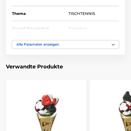
Thema
TISCHTENNIS
Auszeichnungstyp
Trophäen
Material
acryl
Alle Parameter anzeigen
Bedruckung des
Etikett
Emblems
Verwandte Produkte