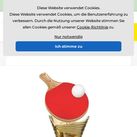
⭐Siehe 504 verifizierte Bewertungen auf
Trustpilot
⭐
Diese Website verwendet Cookies.
Diese Website verwendet Cookies, um die Benutzererfahrung zu
+43 676 361 37 22
Rufen Sie uns an
(Mo-Fr 15-18)
verbessern. Durch die Nutzung unserer Website stimmen Sie
allen Cookies gemäß unserer
Cookie-Richtlinie
zu.
0
Menü
Nur notwendig
Ich stimme zu
Einführung
Acryltrophäen
HLAC1
HLAC01G