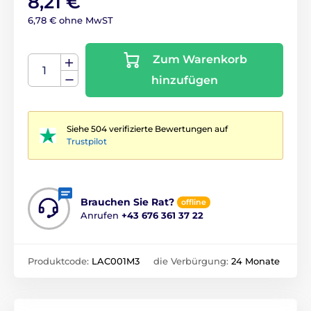
8,21 €
6,78 € ohne MwST
Zum Warenkorb
hinzufügen
Siehe 504 verifizierte Bewertungen auf
Trustpilot
Brauchen Sie Rat?
offline
Anrufen
+43 676 361 37 22
Produktcode:
LAC001M3
die Verbürgung:
24 Monate