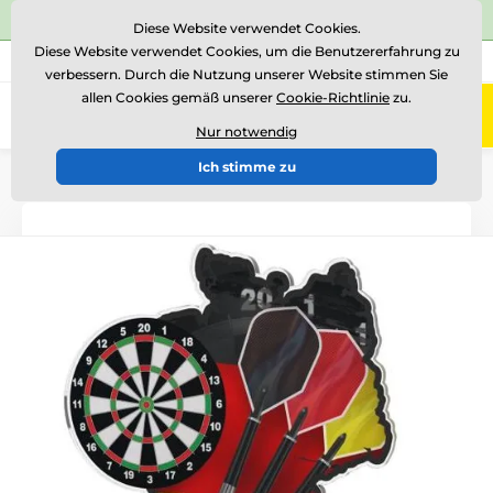
⭐Siehe 504 verifizierte Bewertungen auf
Trustpilot
⭐
Diese Website verwendet Cookies.
Diese Website verwendet Cookies, um die Benutzererfahrung zu
+43 676 361 37 22
Rufen Sie uns an
(Mo-Fr 15-18)
verbessern. Durch die Nutzung unserer Website stimmen Sie
allen Cookies gemäß unserer
Cookie-Richtlinie
zu.
0
Menü
Nur notwendig
Ich stimme zu
Einführung
Acryltrophäen