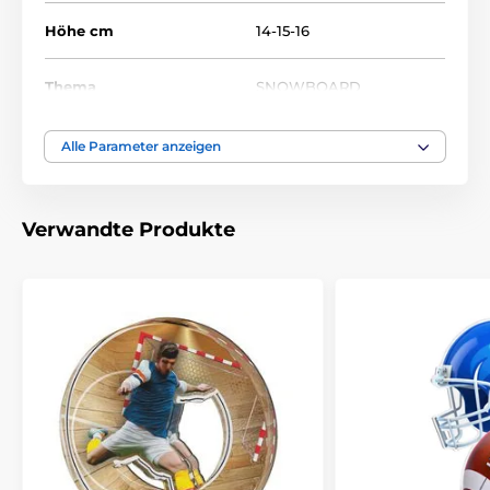
Höhe cm
14-15-16
Thema
SNOWBOARD
Auszeichnungstyp
Trophäen
Alle Parameter anzeigen
Material
acryl
Verwandte Produkte
Bedruckung des
Etikett
Emblems