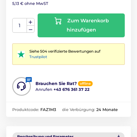
5,13 € ohne MwST
Zum Warenkorb
hinzufügen
Siehe 504 verifizierte Bewertungen auf
Trustpilot
Brauchen Sie Rat?
offline
Anrufen
+43 676 361 37 22
Produktcode:
FAZ1M3
die Verbürgung:
24 Monate
Beschreibung und Parameter