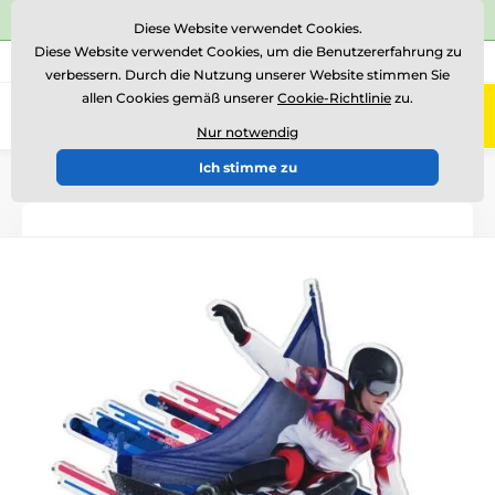
⭐Siehe 504 verifizierte Bewertungen auf
Trustpilot
⭐
Diese Website verwendet Cookies.
Diese Website verwendet Cookies, um die Benutzererfahrung zu
+43 676 361 37 22
Rufen Sie uns an
(Mo-Fr 15-18)
verbessern. Durch die Nutzung unserer Website stimmen Sie
allen Cookies gemäß unserer
Cookie-Richtlinie
zu.
0
Menü
Nur notwendig
Ich stimme zu
Einführung
Acryltrophäen