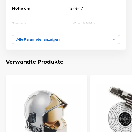
Höhe cm
15-16-17
Thema
TISCHTENNIS
Auszeichnungstyp
Trophäen
Alle Parameter anzeigen
Material
acryl
Verwandte Produkte
Bedruckung des
Etikett
Emblems