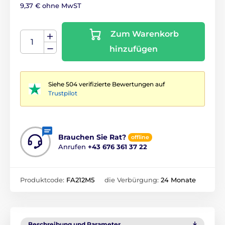
9,37 € ohne MwST
Zum Warenkorb
hinzufügen
Siehe 504 verifizierte Bewertungen auf
Trustpilot
Brauchen Sie Rat?
offline
Anrufen
+43 676 361 37 22
Produktcode:
FA212M5
die Verbürgung:
24 Monate
Beschreibung und Parameter