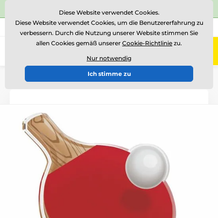
⭐Siehe 504 verifizierte Bewertungen auf
Trustpilot
⭐
Diese Website verwendet Cookies.
Diese Website verwendet Cookies, um die Benutzererfahrung zu
+43 676 361 37 22
Rufen Sie uns an
(Mo-Fr 15-18)
verbessern. Durch die Nutzung unserer Website stimmen Sie
allen Cookies gemäß unserer
Cookie-Richtlinie
zu.
0
Menü
Nur notwendig
Ich stimme zu
Einführung
Acryltrophäen
FA212