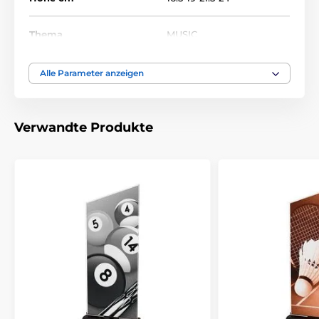
Thema
MUSIC
Auszeichnungstyp
Trophäen
Alle Parameter anzeigen
Material
acryl
Verwandte Produkte
Bedruckung des
Etikett
Emblems