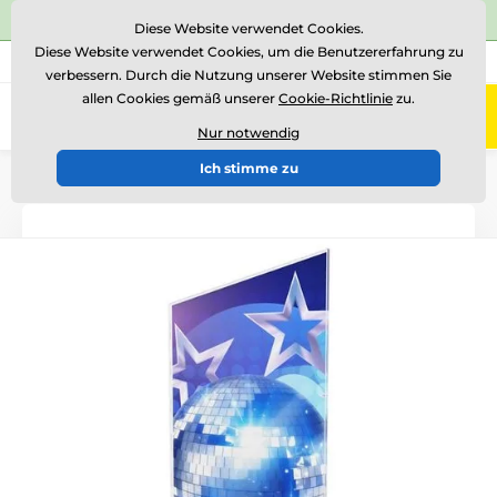
⭐Siehe 504 verifizierte Bewertungen auf
Trustpilot
⭐
Diese Website verwendet Cookies.
Diese Website verwendet Cookies, um die Benutzererfahrung zu
+43 676 361 37 22
Rufen Sie uns an
(Mo-Fr 15-18)
verbessern. Durch die Nutzung unserer Website stimmen Sie
allen Cookies gemäß unserer
Cookie-Richtlinie
zu.
0
Menü
Nur notwendig
Ich stimme zu
Einführung
Acryltrophäen
CAS0100