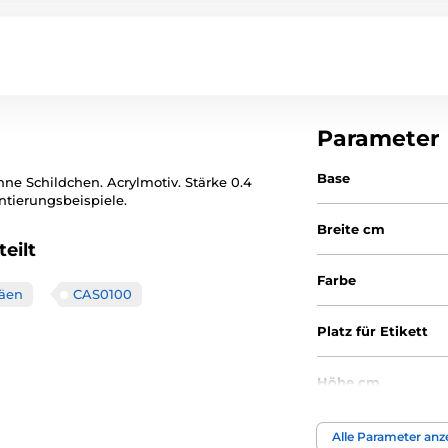
Parameter
Base
hne Schildchen. Acrylmotiv. Stärke 0.4
ntierungsbeispiele.
Breite cm
eilt
Farbe
häen
CAS0100
Platz für Etikett
Höhe cm
Thema
Alle Parameter anz