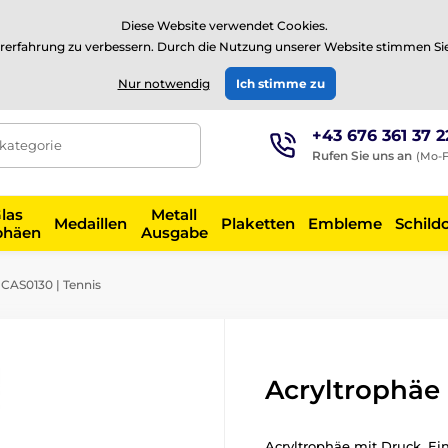
⭐Siehe 504 verifizierte Bewertungen auf
Trustpilot
⭐
Diese Website verwendet Cookies.
rerfahrung zu verbessern. Durch die Nutzung unserer Website stimmen Si
EUR
Nur notwendig
Ich stimme zu
+43 676 361 37 2
tkategorie
Rufen Sie uns an
(Mo-F
las
Metall
Medaillen
Plaketten
Embleme
Schild
phäen
Ausgabe
CAS0130 | Tennis
Acryltrophäe 
Acryltrophäe mit Druck. Ein