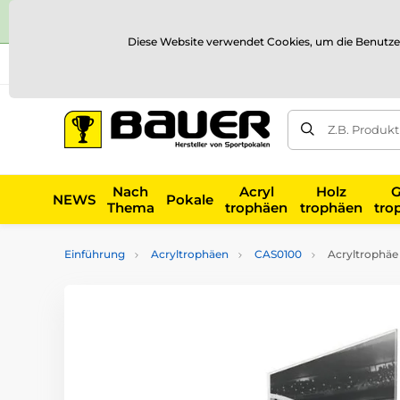
Diese Website verwendet Cookies, um die Benutze
Versand und Zahlung
Referenzen
Kontakt
Blog
Z.B. Produk
Nach
Acryl
Holz
G
NEWS
Pokale
Thema
trophäen
trophäen
tro
Einführung
Acryltrophäen
CAS0100
Acryltrophäe 