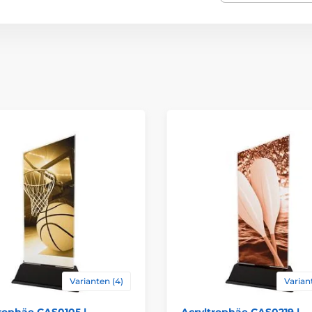
Auszeichnungstyp
Material
Bedruckung des 
Varianten (4)
Varian
rophäe CAS0105 |
Acryltrophäe CAS0219 |