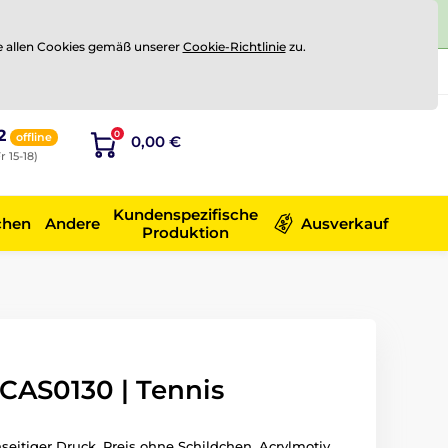
e allen Cookies gemäß unserer
Cookie-Richtlinie
zu.
Registrierung
Sich anmelden
2
0
offline
0,00 €
r 15-18)
Kundenspezifische
chen
Andere
Ausverkauf
Produktion
CAS0130 | Tennis
seitiger Druck. Preis ohne Schildchen. Acrylmotiv.