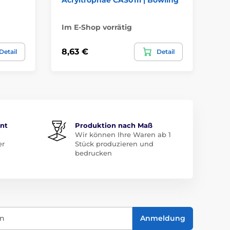
Ei
Im E-Shop vorrätig
Im
8,63 €
8,
Detail
Detail
ent
Produktion nach Maß
Wir können Ihre Waren ab 1
er
Stück produzieren und
bedrucken
in
Anmeldung