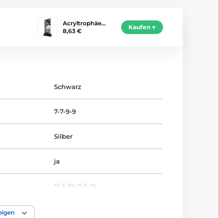
Acryltrophäe…
Kaufen
8,63 €
Schwarz
7-7-9-9
Silber
ja
16.5-19-21.5-24
TENNIS
eigen