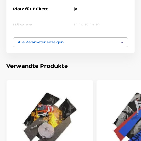
Platz für Etikett
ja
Höhe cm
15-16-17-18-19
Thema
SQUASH
Alle Parameter anzeigen
Auszeichnungstyp
Trophäen
Verwandte Produkte
Material
acryl
Bedruckung des
Etikett
Emblems