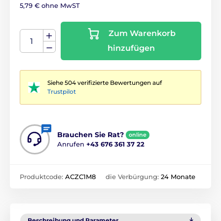
5,79 € ohne MwST
Zum Warenkorb
hinzufügen
Siehe 504 verifizierte Bewertungen auf
Trustpilot
Brauchen Sie Rat?
online
Anrufen
+43 676 361 37 22
Produktcode:
ACZC1M8
die Verbürgung:
24 Monate
Beschreibung und Parameter