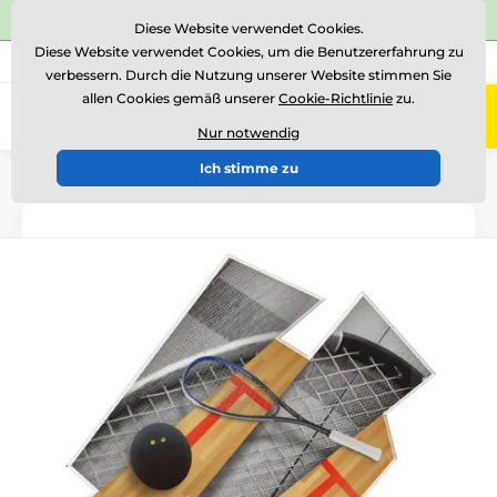
⭐Siehe 504 verifizierte Bewertungen auf
Trustpilot
⭐
Diese Website verwendet Cookies.
Diese Website verwendet Cookies, um die Benutzererfahrung zu
+43 676 361 37 22
Rufen Sie uns an
(Mo-Fr 15-18)
verbessern. Durch die Nutzung unserer Website stimmen Sie
allen Cookies gemäß unserer
Cookie-Richtlinie
zu.
0
Menü
Nur notwendig
Ich stimme zu
Einführung
Acryltrophäen
ACZC001